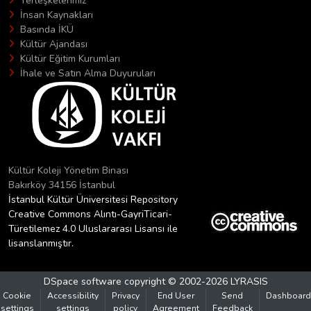
Yerleşkelerimiz
İnsan Kaynakları
Basında İKÜ
Kültür Ajandası
Kültür Eğitim Kurumları
İhale ve Satın Alma Duyuruları
Kültür Koleji Yönetim Binası
Bakırköy 34156 İstanbul
İstanbul Kültür Üniversitesi Repository
Creative Commons Alıntı-GayriTicari-
Türetilemez 4.0 Uluslararası Lisansı ile
lisanslanmıştır.
DSpace software
copyright © 2002-2026
LYRASIS
Cookie
Accessibility
Privacy
End User
Send
Dashboard
settings
settings
policy
Agreement
Feedback