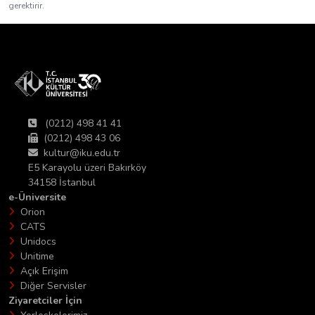
gerektirir.
(0212) 498 41 41
(0212) 498 43 06
kultur@iku.edu.tr
E5 Karayolu üzeri Bakırköy
34158 İstanbul
e-Üniversite
Orion
CATS
Unidocs
Unitime
Açık Erişim
Diğer Servisler
Ziyaretciler İçin