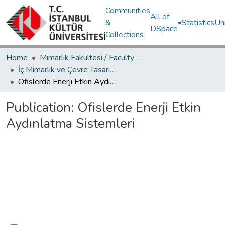
Communities
All of
&
Statistics
Un
DSpace
Collections
Home
Mimarlık Fakültesi / Faculty of Architecture
İç Mimarlık ve Çevre Tasarımı Bölümü / Department of Interior Architecture and Environmental Design
Ofislerde Enerji Etkin Aydınlatma Sistemleri
Publication:
Ofislerde Enerji Etkin
Aydınlatma Sistemleri
Loading...