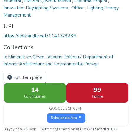
Yönetimi
,
Fiziksel Çevre Kontrolü
,
Diploma Projesi
,
Innovative Daylighting Systems
,
Office
,
Lighting Energy
Management
URI
https://hdl.handle.net/11413/3235
Collections
İç Mimarlık ve Çevre Tasarımı Bölümü / Department of
Interior Architecture and Environmental Design
Full item page
14
99
Görüntülenme
İndirme
GOOGLE SCHOLAR
Scholar'da Ara ↗
Bu yayında DOI yok — Altmetric/Dimensions/PlumX/BIP! rozetleri DOI