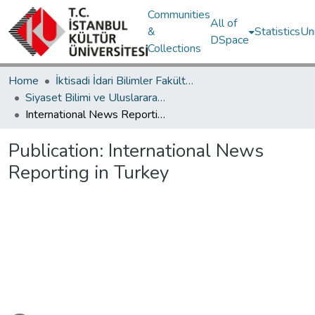
Communities
All of
&
Statistics
Un
DSpace
Collections
Home
İktisadi İdari Bilimler Fakültesi / Faculty of Economics and Administrative Sciences
Siyaset Bilimi ve Uluslararası İlişkiler Bölümü / Department of Political Science and International Relations
International News Reporting in Turkey
Publication:
International News
Reporting in Turkey