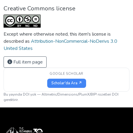
Creative Commons license
Except where otherwise noted, this item's license is
described as
Attribution-NonCommercial-NoDerivs 3.0
United States
Full item page
GOOGLE SCHOLAR
Scholar'da Ara ↗
Bu yayında DOI yok — Altmetric/Dimensions/PlumX/BIP! rozetleri DOI
gerektirir.