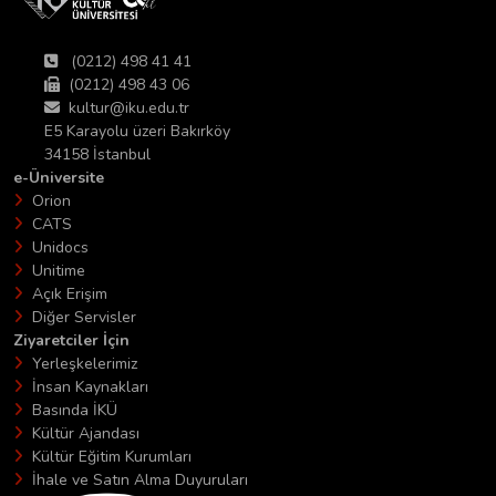
(0212) 498 41 41
(0212) 498 43 06
kultur@iku.edu.tr
E5 Karayolu üzeri Bakırköy
34158 İstanbul
e-Üniversite
Orion
CATS
Unidocs
Unitime
Açık Erişim
Diğer Servisler
Ziyaretciler İçin
Yerleşkelerimiz
İnsan Kaynakları
Basında İKÜ
Kültür Ajandası
Kültür Eğitim Kurumları
İhale ve Satın Alma Duyuruları