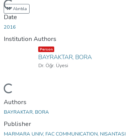
Loading...
Alıntıla
Date
2016
Institution Authors
Item type:
,
Person
BAYRAKTAR, BORA
Dr. Öğr. Üyesi
Loading...
Authors
BAYRAKTAR, BORA
Publisher
MARMARA UNIV, FAC COMMUNICATION, NISANTASI