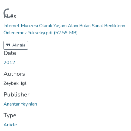
Loading...
Files
İnternet Mucizesi Olarak Yaşam Alanı Bulan Sanal Benliklerin
Önlenemez Yükselişi.pdf
(52.59 MB)
Alıntıla
Date
2012
Authors
Zeybek, Işıl
Publisher
Anahtar Yayınları
Type
Article