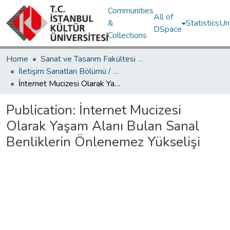
Communities
All of
&
Statistics
Un
DSpace
Collections
Home
Sanat ve Tasarım Fakültesi / Faculty of Art and Design
İletişim Sanatları Bölümü / Department of Communication Arts
İnternet Mucizesi Olarak Yaşam Alanı Bulan Sanal Benliklerin Önlenemez Yükselişi
Publication:
İnternet Mucizesi
Olarak Yaşam Alanı Bulan Sanal
Benliklerin Önlenemez Yükselişi