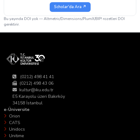
Scholar'da Ara ↗
Bu yayında DOI yok — Altmetric/Dimensions/PlumX/BIP! rozetleri DOI
gerektirir.
(0212) 498 41 41
(0212) 498 43 06
kultur@iku.edu.tr
E5 Karayolu üzeri Bakırköy
34158 İstanbul
e-Üniversite
Orion
CATS
Unidocs
Unitime