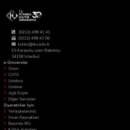
(0212) 498 41 41
(0212) 498 43 06
kultur@iku.edu.tr
E5 Karayolu üzeri Bakırköy
34158 İstanbul
e-Üniversite
Orion
CATS
Unidocs
Unitime
Açık Erişim
Diğer Servisler
Ziyaretciler İçin
Yerleşkelerimiz
İnsan Kaynakları
Basında İKÜ
Kültür Ajandası