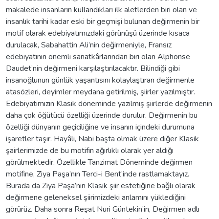
makalede insanların kullandıkları ilk aletlerden biri olan ve
insanlık tarihi kadar eski bir geçmişi bulunan değirmenin bir
motif olarak edebiyatımızdaki görünüşü üzerinde kısaca
durulacak, Sabahattin Ali’nin değirmeniyle, Fransız
edebiyatının önemli sanatkârlarından biri olan Alphonse
Daudet’nin değirmeni karşılaştırılacaktır. Bilindiği gibi
insanoğlunun günlük yaşantısını kolaylaştıran değirmenle
atasözleri, deyimler meydana getirilmiş, şiirler yazılmıştır.
Edebiyatımızın Klasik döneminde yazılmış şiirlerde değirmenin
daha çok öğütücü özelliği üzerinde durulur. Değirmenin bu
özelliği dünyanın geçiciliğine ve insanın içindeki durumuna
işaretler taşır. Hayâli, Nabi başta olmak üzere diğer Klasik
şairlerimizde de bu motifin ağırlıklı olarak yer aldığı
görülmektedir. Özellikle Tanzimat Döneminde değirmen
motifine, Ziya Paşa’nın Terci-i Bent’inde rastlamaktayız.
Burada da Ziya Paşa’nın Klasik şiir estetiğine bağlı olarak
değirmene geleneksel şiirimizdeki anlamını yüklediğini
görürüz. Daha sonra Reşat Nuri Güntekin’in, Değirmen adlı