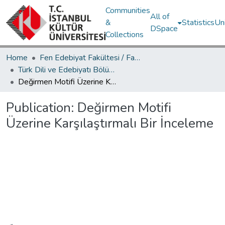
Communities
All of
&
Statistics
Un
DSpace
Collections
Home
Fen Edebiyat Fakültesi / Faculty of Letters and Sciences
Türk Dili ve Edebiyatı Bölümü / Department of Turkish Language and Literature
Değirmen Motifi Üzerine Karşılaştırmalı Bir İnceleme
Publication:
Değirmen Motifi
Üzerine Karşılaştırmalı Bir İnceleme