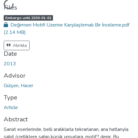
Loading...
Files
A
,
Embargo until 2030-01-01
c
Değirmen Motifi Üzerine Karşılaştırmalı Bir İnceleme.pdf
c
e
(2.14 MB)
s
s
s
t
Alıntıla
a
t
Date
u
s
:
2013
Advisor
Gülşen, Hacer
Type
Article
Abstract
Sanat eserlerinde, belli aralıklarla tekrarlanan, ana hatlarıyla
sabit özelliklere sahip küçük unsurlara ‚motif? denir. Bu