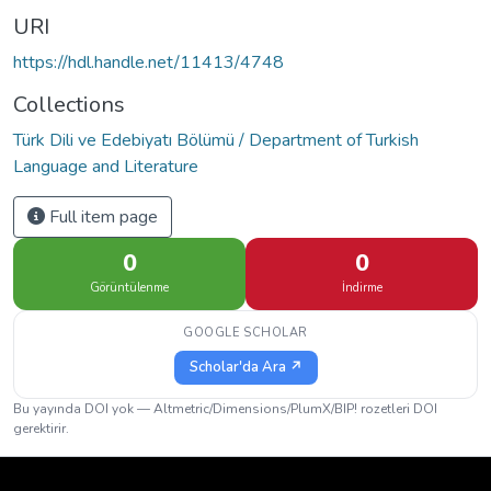
URI
https://hdl.handle.net/11413/4748
Collections
Türk Dili ve Edebiyatı Bölümü / Department of Turkish
Language and Literature
Full item page
0
0
Görüntülenme
İndirme
GOOGLE SCHOLAR
Scholar'da Ara ↗
Bu yayında DOI yok — Altmetric/Dimensions/PlumX/BIP! rozetleri DOI
gerektirir.