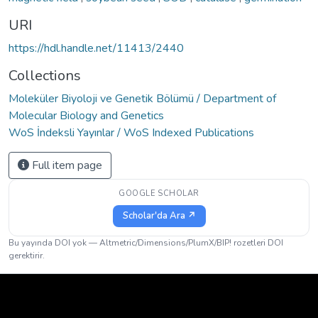
URI
https://hdl.handle.net/11413/2440
Collections
Moleküler Biyoloji ve Genetik Bölümü / Department of
Molecular Biology and Genetics
WoS İndeksli Yayınlar / WoS Indexed Publications
Full item page
GOOGLE SCHOLAR
Scholar'da Ara ↗
Bu yayında DOI yok — Altmetric/Dimensions/PlumX/BIP! rozetleri DOI
gerektirir.