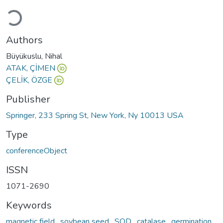
Loading...
Authors
Büyükuslu, Nihal
ATAK, ÇİMEN
ÇELİK, ÖZGE
Publisher
Springer, 233 Spring St, New York, Ny 10013 USA
Type
conferenceObject
ISSN
1071-2690
Keywords
magnetic field
,
soybean seed
,
SOD
,
catalase
,
germination