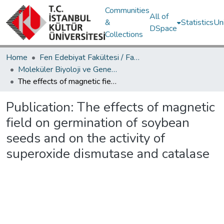
Communities
All of
&
Statistics
Un
DSpace
Collections
Home
Fen Edebiyat Fakültesi / Faculty of Letters and Sciences
Moleküler Biyoloji ve Genetik Bölümü / Department of Molecular Biology and Genetics
The effects of magnetic field on germination of soybean seeds and on the activity of superoxide dismutase and catalase
Publication:
The effects of magnetic
field on germination of soybean
seeds and on the activity of
superoxide dismutase and catalase