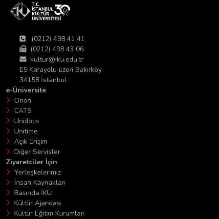
(0212) 498 41 41
(0212) 498 43 06
kultur@iku.edu.tr
E5 Karayolu üzeri Bakırköy
34158 İstanbul
e-Üniversite
Orion
CATS
Unidocs
Unitime
Açık Erişim
Diğer Servisler
Ziyaretciler İçin
Yerleşkelerimiz
İnsan Kaynakları
Basında İKÜ
Kültür Ajandası
Kültür Eğitim Kurumları