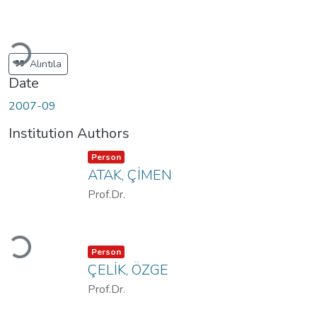
Loading...
Alıntıla
Date
2007-09
Institution Authors
Item type:
,
Person
ATAK, ÇİMEN
Prof.Dr.
Loading...
Item type:
,
Person
ÇELİK, ÖZGE
Prof.Dr.