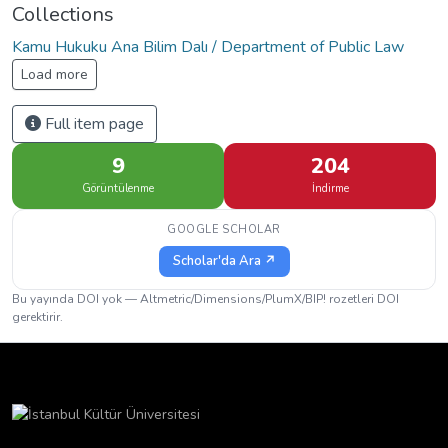
Collections
Kamu Hukuku Ana Bilim Dalı / Department of Public Law
Load more
Full item page
9
204
Görüntülenme
İndirme
GOOGLE SCHOLAR
Scholar'da Ara ↗
Bu yayında DOI yok — Altmetric/Dimensions/PlumX/BIP! rozetleri DOI
gerektirir.