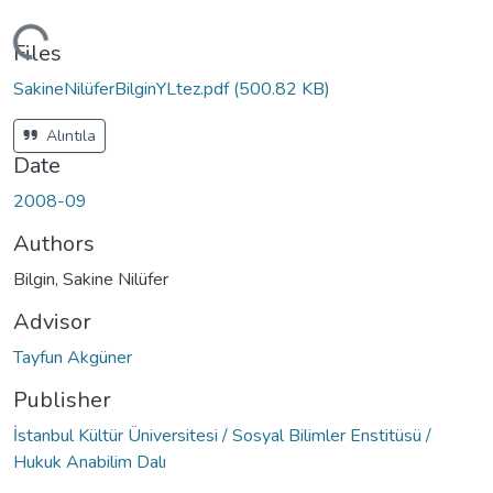
Loading...
Files
SakineNilüferBilginYLtez.pdf
(500.82 KB)
Alıntıla
Date
2008-09
Authors
Bilgin, Sakine Nilüfer
Advisor
Tayfun Akgüner
Publisher
İstanbul Kültür Üniversitesi / Sosyal Bilimler Enstitüsü /
Hukuk Anabilim Dalı