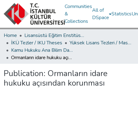
Communities
All of
&
Statistics
Un
DSpace
Collections
Home
Lisansüstü Eğitim Enstitüsü / Postgraduate Education Institute
İKÜ Tezler / IKU Theses
Yüksek Lisans Tezleri / Master's Theses
Kamu Hukuku Ana Bilim Dalı / Department of Public Law
Ormanların idare hukuku açısından korunması
Publication:
Ormanların idare
hukuku açısından korunması