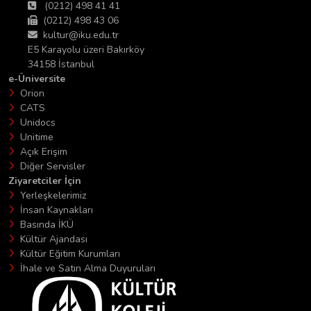
(0212) 498 41 41
(0212) 498 43 06
kultur@iku.edu.tr
E5 Karayolu üzeri Bakırköy
34158 İstanbul
e-Üniversite
Orion
CATS
Unidocs
Unitime
Açık Erişim
Diğer Servisler
Ziyaretciler İçin
Yerleşkelerimiz
İnsan Kaynakları
Basında İKÜ
Kültür Ajandası
Kültür Eğitim Kurumları
İhale ve Satın Alma Duyuruları