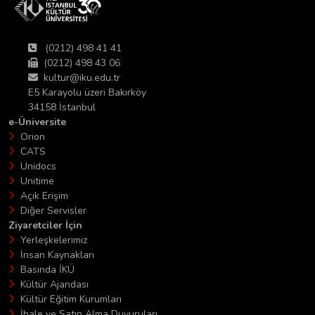
(0212) 498 41 41
(0212) 498 43 06
kultur@iku.edu.tr
E5 Karayolu üzeri Bakırköy
34158 İstanbul
e-Üniversite
Orion
CATS
Unidocs
Unitime
Açık Erişim
Diğer Servisler
Ziyaretciler İçin
Yerleşkelerimiz
İnsan Kaynakları
Basında İKÜ
Kültür Ajandası
Kültür Eğitim Kurumları
İhale ve Satın Alma Duyuruları