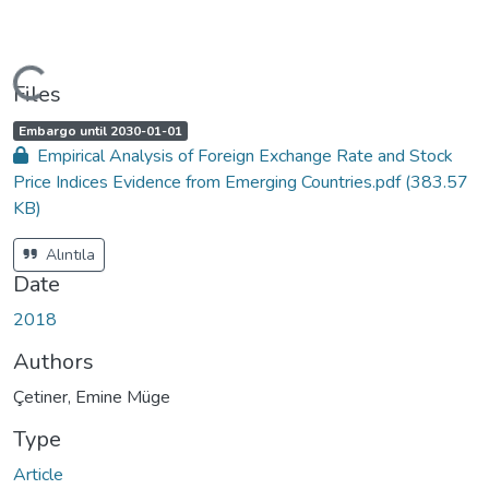
ading...
Files
A
,
Embargo until 2030-01-01
c
Empirical Analysis of Foreign Exchange Rate and Stock
c
e
Price Indices Evidence from Emerging Countries.pdf
(383.57
s
s
KB)
s
t
a
t
Alıntıla
u
s
Date
:
2018
Authors
Çetiner, Emine Müge
Type
Article