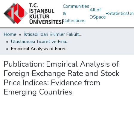
Communities
All of
&
Statistics
Un
DSpace
Collections
Home
İktisadi İdari Bilimler Fakültesi / Faculty of Economics and Administrative Sciences
Uluslararası Ticaret ve Finansman Bölümü / Department of International Trade and Finance
Empirical Analysis of Foreign Exchange Rate and Stock Price Indices: Evidence from Emerging Countries
Publication:
Empirical Analysis of
Foreign Exchange Rate and Stock
Price Indices: Evidence from
Emerging Countries