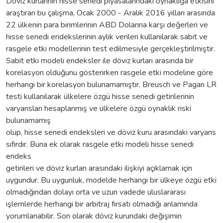
Döviz kurlarının hisse senedi piyasalarındaki oynaklığa etkisini
araştıran bu çalışma, Ocak 2000 - Aralık 2016 yılları arasında
22 ülkenin para birimlerinin ABD Dolarına karşı değerleri ve
hisse senedi endekslerinin aylık verileri kullanılarak sabit ve
rasgele etki modellerinin test edilmesiyle gerçekleştirilmiştir.
Sabit etki modeli endeksler ile döviz kurları arasında bir
korelasyon olduğunu gösterirken rasgele etki modeline göre
herhangi bir korelasyon bulunamamıştır. Breusch ve Pagan LR
testi kullanılarak ülkelere özgü hisse senedi getirilerinin
varyansları hesaplanmış ve ülkelere özgü oynaklık riski
bulunamamış
olup, hisse senedi endeksleri ve döviz kuru arasındaki varyans
sıfırdır. Buna ek olarak rasgele etki modeli hisse senedi
endeks
getirileri ve döviz kurları arasındaki ilişkiyi açıklamak için
uygundur. Bu uygunluk, modelde herhangi bir ülkeye özgü etki
olmadığından dolayı orta ve uzun vadede uluslararası
işlemlerde herhangi bir arbitraj fırsatı olmadığı anlamında
yorumlanabilir. Son olarak döviz kurundaki değişimin