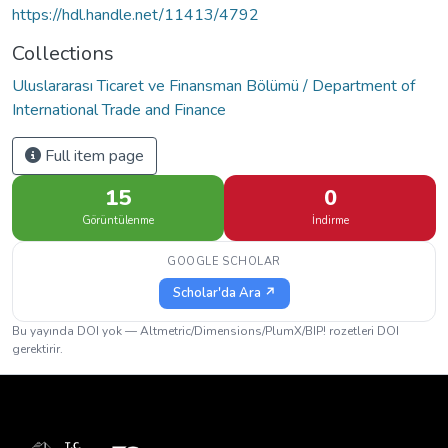
https://hdl.handle.net/11413/4792
Collections
Uluslararası Ticaret ve Finansman Bölümü / Department of
International Trade and Finance
Full item page
15
0
Görüntülenme
İndirme
GOOGLE SCHOLAR
Scholar'da Ara ↗
Bu yayında DOI yok — Altmetric/Dimensions/PlumX/BIP! rozetleri DOI
gerektirir.