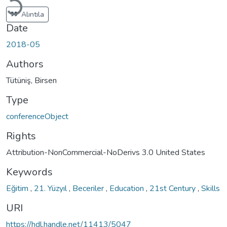
Alıntıla
Date
2018-05
Authors
Tütüniş, Birsen
Type
conferenceObject
Rights
Attribution-NonCommercial-NoDerivs 3.0 United States
Keywords
Eğitim
,
21. Yüzyıl
,
Beceriler
,
Education
,
21st Century
,
Skills
URI
https://hdl.handle.net/11413/5047