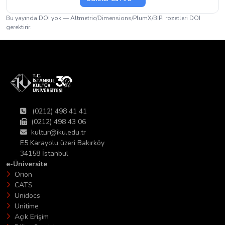
Bu yayında DOI yok — Altmetric/Dimensions/PlumX/BIP! rozetleri DOI
gerektirir.
(0212) 498 41 41
(0212) 498 43 06
kultur@iku.edu.tr
E5 Karayolu üzeri Bakırköy
34158 İstanbul
e-Üniversite
Orion
CATS
Unidocs
Unitime
Açık Erişim