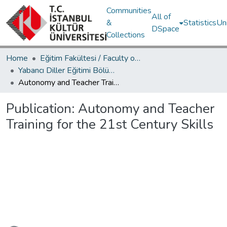
Communities
All of
&
Statistics
Un
DSpace
Collections
Home
Eğitim Fakültesi / Faculty of Education
Yabancı Diller Eğitimi Bölümü (İngilizce Öğretmenliği) / Foreign Language Education Department (English Teaching)
Autonomy and Teacher Training for the 21st Century Skills
Publication:
Autonomy and Teacher
Training for the 21st Century Skills
Loading...