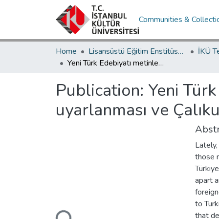
Communities & Collecti
Home
Lisansüstü Eğitim Enstitüsü / Postgraduate Education Institute
İKÜ T
Yeni Türk Edebiyatı metinlerinin A1-A2 düzeyine uyarlanması ve Çalıkuşu örneği
Publication:
Yeni Türk
uyarlanması ve Çalıku
Abstr
Lately,
those n
Türkiye
apart a
foreign
Loading...
to Turk
that de