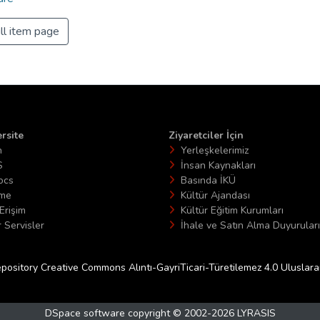
ll item page
rsite
Ziyaretciler İçin
n
Yerleşkelerimiz
S
İnsan Kaynakları
ocs
Basında İKÜ
ime
Kültür Ajandası
Erişim
Kültür Eğitim Kurumları
 Servisler
İhale ve Satın Alma Duyuruları
epository Creative Commons Alıntı-GayriTicari-Türetilemez 4.0 Uluslararas
DSpace software
copyright © 2002-2026
LYRASIS