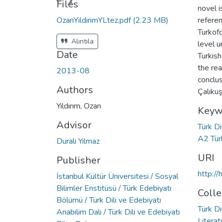
Files
novel i
OzanYildirimYLtez.pdf
(2.23 MB)
referen
Turkof
Alıntıla
level u
Date
Turkish
the rea
2013-08
conclus
Authors
Çalıkuş
Yıldırım, Ozan
Keyw
Advisor
Türk Di
A2 Tür
Durali Yılmaz
URI
Publisher
http:/
İstanbul Kültür Üniversitesi / Sosyal
Bilimler Enstitüsü / Türk Edebiyatı
Colle
Bölümü / Türk Dili ve Edebiyatı
Türk Di
Anabilim Dalı / Türk Dili ve Edebiyatı
Literat