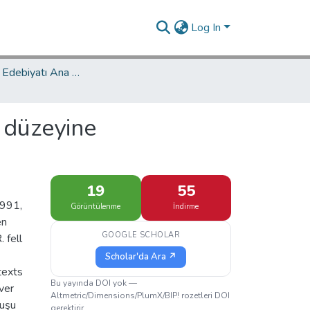
Log In
Türk Dili ve Edebiyatı Ana Bilim Dalı / Department of Turkish Language and Literature
 düzeyine
19
55
1991,
Görüntülenme
İndirme
en
GOOGLE SCHOLAR
 fell
Scholar'da Ara ↗
texts
Bu yayında DOI yok —
ver
Altmetric/Dimensions/PlumX/BIP! rozetleri DOI
kuşu
gerektirir.