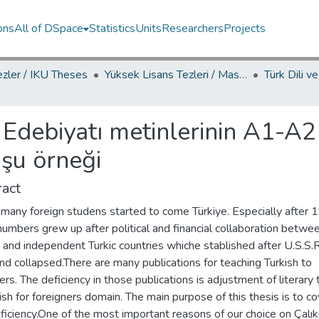
ons
All of DSpace
Statistics
Units
Researchers
Projects
ezler / IKU Theses
Yüksek Lisans Tezleri / Master's Theses
 Edebiyatı metinlerinin A1-A2
şu örneği
act
 many foreign studens started to come Türkiye. Especially after 
umbers grew up after political and financial collaboration betwe
 and independent Turkic countries whiche stablished after U.S.S.R.
nd collapsed.There are many publications for teaching Turkish to
ers. The deficiency in those publications is adjustment of literary 
ish for foreigners domain. The main purpose of this thesis is to co
ficiency.One of the most important reasons of our choice on Çalı