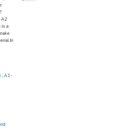
e
?
d A2
 is a
 make
rial.In
u
,
A1-
and