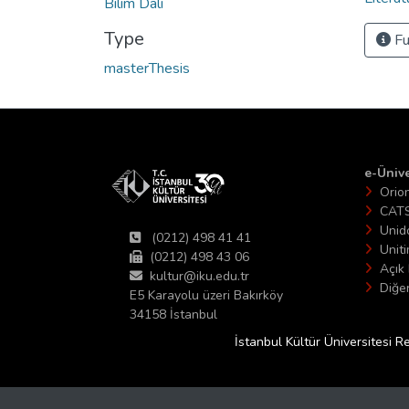
Bilim Dalı
Type
Fu
masterThesis
e-Ünive
Orio
CAT
Unid
(0212) 498 41 41
Unit
(0212) 498 43 06
Açık 
kultur@iku.edu.tr
Diğer
E5 Karayolu üzeri Bakırköy
34158 İstanbul
İstanbul Kültür Üniversitesi R