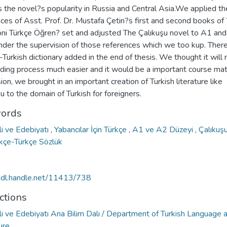
s the novel?s popularity in Russia and Central Asia.We applied th
ces of Asst. Prof. Dr. Mustafa Çetin?s first and second books of 
oni Türkçe Öğren? set and adjusted The Çalıkuşu novel to A1 an
nder the supervision of those references which we too kup. There
-Turkish dictionary added in the end of thesis. We thought it will
ding process much easier and it would be a important course mate
ion, we brought in an important creation of Turkish literature like
u to the domain of Turkish for foreigners.
ords
li ve Edebiyatı
,
Yabancılar İçin Türkçe
,
A1 ve A2 Düzeyi
,
Çalıkuş
kçe-Türkçe Sözlük
/hdl.handle.net/11413/738
ctions
li ve Edebiyatı Ana Bilim Dalı / Department of Turkish Language 
ure