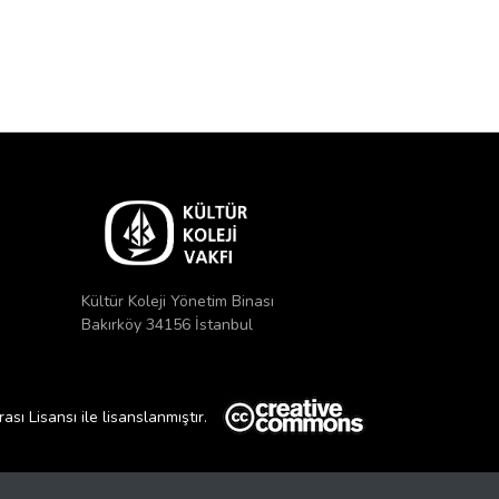
Kültür Koleji Yönetim Binası
Bakırköy 34156 İstanbul
ı Lisansı ile lisanslanmıştır.