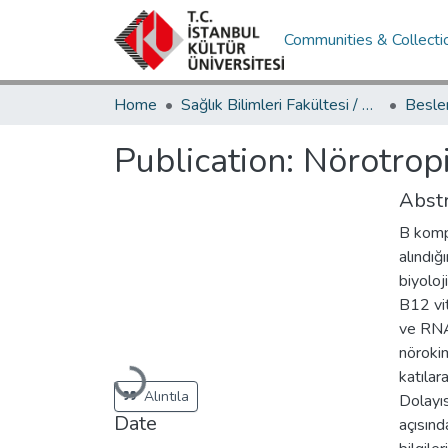
Communities & Collecti
Home
Sağlık Bilimleri Fakültesi / Faculty of Health Sciences
Publication:
Nörotropi
Abstr
B kompl
alındığ
biyoloj
B12 vit
ve RNA
nörokim
katılar
Loading...
Alıntıla
Dolayıs
Date
açısınd