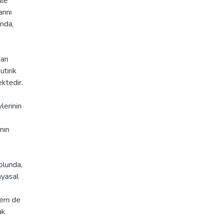
üle
rını
ında,
dan
tirik
ektedir.
lerinin
nın
yolunda,
myasal
 hem de
ak