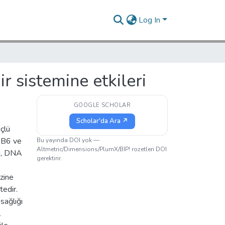
Log In
r sistemine etkileri
GOOGLE SCHOLAR
Scholar'da Ara ↗
çlü
, B6 ve
Bu yayında DOI yok —
Altmetric/Dimensions/PlumX/BIP! rozetleri DOI
sı, DNA
gerektirir.
zine
tedir.
sağlığı
l