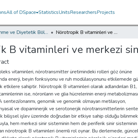
ons
All of DSpace
Statistics
Units
Researchers
Projects
Beslenme ve Diyetetik Bölümü / Department of Nutrition and Dietetic
Nörotropik B vitaminleri ve merkezi sinir sistemine etkileri
k B vitaminleri ve merkezi sini
act
eks vitaminleri, nörotransmitter üretimindeki rolleri göz önüne
ında enerji, beyin fonksiyonu ve ruh modülasyonunu etkilemede gü
ik etkilere sahiptir. Nörotropik B vitaminleri olarak adlandırılan B1
aminlerinin ise, nöronların ve glia hücrelerinin enerji metabolizma
 sentezi/onarımı, genomik ve genomik olmayan metilasyon,
yasal ve dopaminerjik ve serotonerjik nörotransmitterlerin sente
ak bilişsel işlev üzerinde doğrudan bir etkiye sahip olduğu bilinmek
ıyla, hem merkezi sinir sisteminin hem de periferik sinir sisteminin 
an nörotropik B vitaminleri önemli rol oynar. Bu derlemede, günce