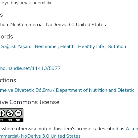
eye başlamak önemlidir.
ts
ution-NonCommercial-NoDerivs 3.0 United States
ords
,
Sağlıklı Yaşam
,
Beslenme
,
Health
,
Healthy Life
,
Nutrition
//hdl.handle.net/11413/5977
ctions
me ve Diyetetik Bölümü / Department of Nutrition and Dietetic
tive Commons license
 where otherwise noted, this item's license is described as
Attri
mercial-NoDerivs 3.0 United States