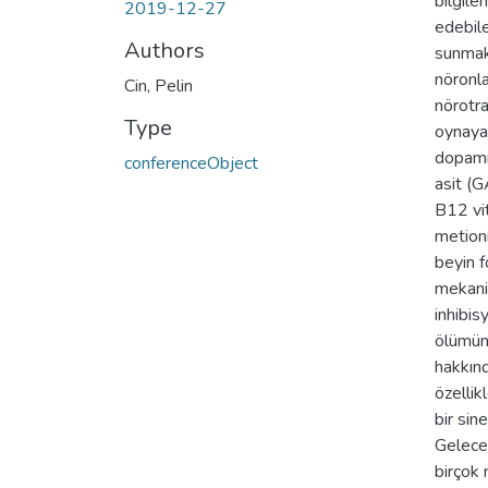
bilgile
2019-12-27
edebile
Authors
sunmak 
nöronl
Cin, Pelin
nörotra
Type
oynayar
dopami
conferenceObject
asit (G
B12 vit
metion
beyin f
mekaniz
inhibis
ölümüne
hakkınd
özellik
bir sin
Gelecek
birçok 