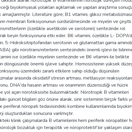
ri dikkate alarak nörotropik B vitaminlerinin nörolojik süreçleri mod
ceği biyokimyasal yolakları açıklamak ve yapılan araştırma sonuçla
amaçlanmıştır. Literatüre göre; B1 vitamini, glikoz metabolizmas
arın membran fonksiyonunun sürdürülmesinde ve miyelin ve çeşitli
nsmitterlerin (özellikle asetilkolin ve serotonin) sentezinde rol
ak beyin fonksiyonuna etki eder. B6 vitamini, özellikle L- DOPA’
n, 5-Hidroksitriptofandan serotonin ve glutamattan gama aminobu
ABA) gibi nörotransmiterlerin sentezindeki önemli işlevi ile bilinm
amini ise özellikle miyelinin sentezinde ve B6 vitamini ile birlikte
in döngüsünde önemli işleve sahiptir. Homosisteinin yüksek düzey
onksiyonu üzerindeki zararlı etkilere sahip olduğu düşünülen
malar arasında oksidatif stresin artması, metilasyon reaksiyonları
yonu, DNA'da hasarın artması ve onarımınm düzensizliği ve hücre
 yol açan nörotoksisite bulunmaktadır. Nörotropik B vitaminleri
aki güncel bilgileri göz önüne alarak, sinir sisteminin birçok farklı 
le periferal nöropati tedavisindeki kombine kullanımlarında biyoki
erji oluşturdukları sonucuna varılmıştır.
teki klinik çalışmalarda B vitaminlerini hem periferik nöropatiler
nörolojik bozukluk için terapötik ve nöroprotektif bir yaklaşım olar