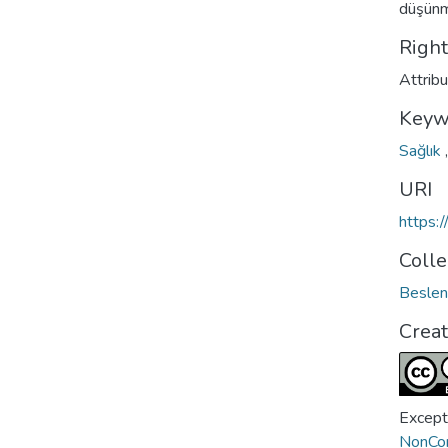
düşünm
Righ
Attrib
Keyw
Sağlık
URI
https:
Colle
Beslen
Crea
Except
NonCom