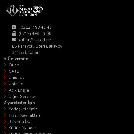
(0212) 498 41 41
(0212) 498 43 06
kultur@iku.edu.tr
E5 Karayolu üzeri Bakırköy
34158 İstanbul
e-Üniversite
Orion
CATS
Unidocs
Unitime
Açık Erişim
Diğer Servisler
Ziyaretciler İçin
Yerleşkelerimiz
İnsan Kaynakları
Basında İKÜ
Kültür Ajandası