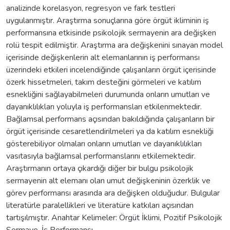
analizinde korelasyon, regresyon ve fark testleri
uygulanmıştır. Araştırma sonuçlarına göre örgüt ikliminin iş
performansına etkisinde psikolojik sermayenin ara değişken
rolü tespit edilmiştir. Araştırma ara değişkenini sınayan model
içerisinde değişkenlerin alt elemanlarının iş performansı
üzerindeki etkileri incelendiğinde çalışanların örgüt içerisinde
özerk hissetmeleri, takım desteğini görmeleri ve katılım
esnekliğini sağlayabilmeleri durumunda onların umutları ve
dayanıklılıkları yoluyla iş performansları etkilenmektedir.
Bağlamsal performans açısından bakıldığında çalışanların bir
örgüt içerisinde cesaretlendirilmeleri ya da katılım esnekliği
gösterebiliyor olmaları onların umutları ve dayanıklılıkları
vasıtasıyla bağlamsal performanslarını etkilemektedir.
Araştırmanın ortaya çıkardığı diğer bir bulgu psikolojik
sermayenin alt elemanı olan umut değişkeninin özerklik ve
görev performansı arasında ara değişken olduğudur. Bulgular
literatürle paralellikleri ve literatüre katkıları açısından
tartışılmıştır. Anahtar Kelimeler: Örgüt İklimi, Pozitif Psikolojik
Sermaye, İş Performansı