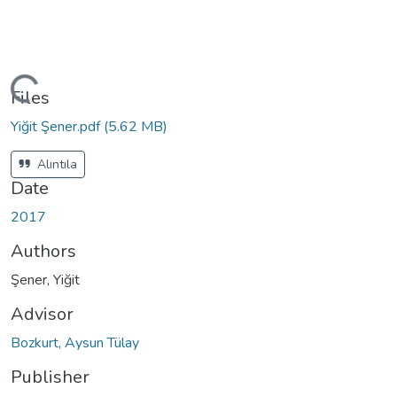
ding...
Files
Yiğit Şener.pdf
(5.62 MB)
Alıntıla
Date
2017
Authors
Şener, Yiğit
Advisor
Bozkurt, Aysun Tülay
Publisher