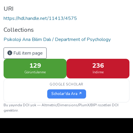
URI
https://hdl.handle.net/11413/4575
Collections
Psikoloji Ana Bilim Dalı / Department of Psychology
Full item page
129
236
Görüntülenme
İndirme
GOOGLE SCHOLAR
Scholar'da Ara ↗
Bu yayında DOI yok — Altmetric/Dimensions/PlumX/BIP! rozetleri DOI
gerektirir.