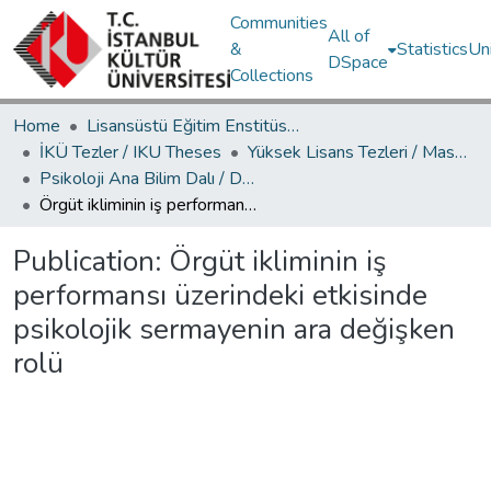
Communities
All of
&
Statistics
Un
DSpace
Collections
Home
Lisansüstü Eğitim Enstitüsü / Postgraduate Education Institute
İKÜ Tezler / IKU Theses
Yüksek Lisans Tezleri / Master's Theses
Psikoloji Ana Bilim Dalı / Department of Psychology
Örgüt ikliminin iş performansı üzerindeki etkisinde psikolojik sermayenin ara değişken rolü
Publication:
Örgüt ikliminin iş
performansı üzerindeki etkisinde
psikolojik sermayenin ara değişken
rolü