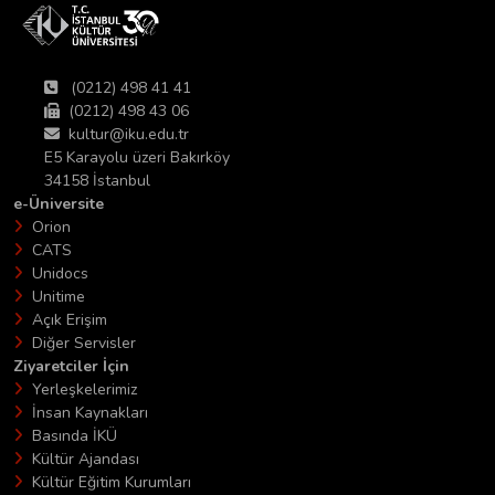
(0212) 498 41 41
(0212) 498 43 06
kultur@iku.edu.tr
E5 Karayolu üzeri Bakırköy
34158 İstanbul
e-Üniversite
Orion
CATS
Unidocs
Unitime
Açık Erişim
Diğer Servisler
Ziyaretciler İçin
Yerleşkelerimiz
İnsan Kaynakları
Basında İKÜ
Kültür Ajandası
Kültür Eğitim Kurumları