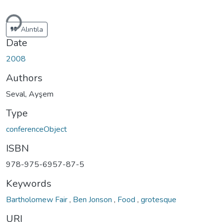
ding...
Alıntıla
Date
2008
Authors
Seval, Ayşem
Type
conferenceObject
ISBN
978-975-6957-87-5
Keywords
Bartholomew Fair
,
Ben Jonson
,
Food
,
grotesque
URI