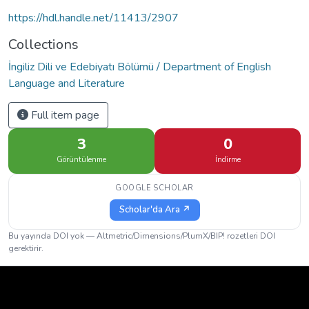
https://hdl.handle.net/11413/2907
Collections
İngiliz Dili ve Edebiyatı Bölümü / Department of English
Language and Literature
Full item page
3
0
Görüntülenme
İndirme
GOOGLE SCHOLAR
Scholar'da Ara ↗
Bu yayında DOI yok — Altmetric/Dimensions/PlumX/BIP! rozetleri DOI
gerektirir.