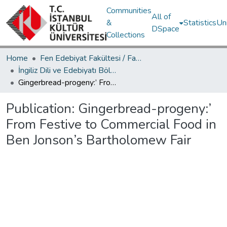
Communities
All of
&
Statistics
Un
DSpace
Collections
Home
Fen Edebiyat Fakültesi / Faculty of Letters and Sciences
İngiliz Dili ve Edebiyatı Bölümü / Department of English Language and Literature
Gingerbread-progeny:’ From Festive to Commercial Food in Ben Jonson’s Bartholomew Fair
Publication:
Gingerbread-progeny:’
From Festive to Commercial Food in
Ben Jonson’s Bartholomew Fair