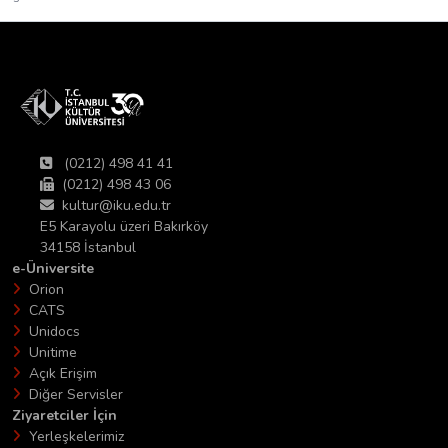
(0212) 498 41 41
(0212) 498 43 06
kultur@iku.edu.tr
E5 Karayolu üzeri Bakırköy
34158 İstanbul
e-Üniversite
Orion
CATS
Unidocs
Unitime
Açık Erişim
Diğer Servisler
Ziyaretciler İçin
Yerleşkelerimiz