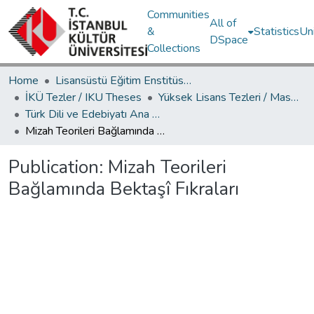
Communities
All of
&
Statistics
Un
DSpace
Collections
Home
Lisansüstü Eğitim Enstitüsü / Postgraduate Education Institute
İKÜ Tezler / IKU Theses
Yüksek Lisans Tezleri / Master's Theses
Türk Dili ve Edebiyatı Ana Bilim Dalı / Department of Turkish Language and Literature
Mizah Teorileri Bağlamında Bektaşî Fıkraları
Publication:
Mizah Teorileri
Bağlamında Bektaşî Fıkraları