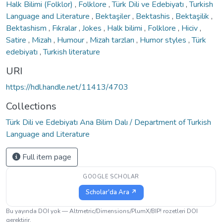
Halk Bilimi (Folklor)
,
Folklore
,
Türk Dili ve Edebiyatı
,
Turkish
Language and Literature
,
Bektaşiler
,
Bektashis
,
Bektaşilik
,
Bektashism
,
Fıkralar
,
Jokes
,
Halk bilimi
,
Folklore
,
Hiciv
,
Satire
,
Mizah
,
Humour
,
Mizah tarzları
,
Humor styles
,
Türk
edebiyatı
,
Turkish literature
URI
https://hdl.handle.net/11413/4703
Collections
Türk Dili ve Edebiyatı Ana Bilim Dalı / Department of Turkish
Language and Literature
Full item page
GOOGLE SCHOLAR
Scholar'da Ara ↗
Bu yayında DOI yok — Altmetric/Dimensions/PlumX/BIP! rozetleri DOI
gerektirir.