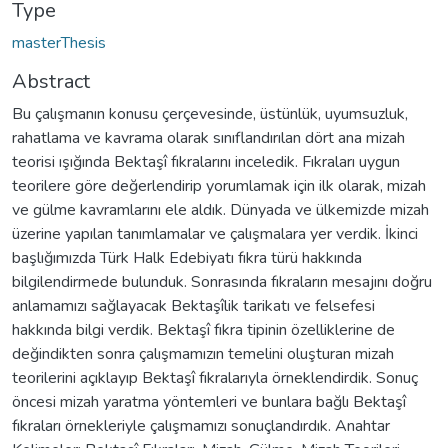
Type
masterThesis
Abstract
Bu çalışmanın konusu çerçevesinde, üstünlük, uyumsuzluk,
rahatlama ve kavrama olarak sınıflandırılan dört ana mizah
teorisi ışığında Bektaşî fıkralarını inceledik. Fıkraları uygun
teorilere göre değerlendirip yorumlamak için ilk olarak, mizah
ve gülme kavramlarını ele aldık. Dünyada ve ülkemizde mizah
üzerine yapılan tanımlamalar ve çalışmalara yer verdik. İkinci
başlığımızda Türk Halk Edebiyatı fıkra türü hakkında
bilgilendirmede bulunduk. Sonrasında fıkraların mesajını doğru
anlamamızı sağlayacak Bektaşîlik tarikatı ve felsefesi
hakkında bilgi verdik. Bektaşî fıkra tipinin özelliklerine de
değindikten sonra çalışmamızın temelini oluşturan mizah
teorilerini açıklayıp Bektaşî fıkralarıyla örneklendirdik. Sonuç
öncesi mizah yaratma yöntemleri ve bunlara bağlı Bektaşî
fıkraları örnekleriyle çalışmamızı sonuçlandırdık. Anahtar