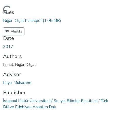
Loading...
Files
Nigar Dilşat Kanat.pdf
(1.05 MB)
Alıntıla
Date
2017
Authors
Kanat, Nigar Dilşat
Advisor
Kaya, Muharrem
Publisher
İstanbul Kültür Üniversitesi / Sosyal Bilimler Enstitüsü / Türk
Dili ve Edebiyatı Anabilim Dalı