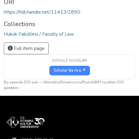
URI
https://hdl.handle.net/11413/2890
Collections
Hukuk Fakültesi / Faculty of Law
Full item page
GOOGLE SCHOLAR
Scholar'da Ara ↗
Bu yayında DOI yok — Altmetric/Dimensions/PlumX/BIP! rozetleri DOI
gerektirir.