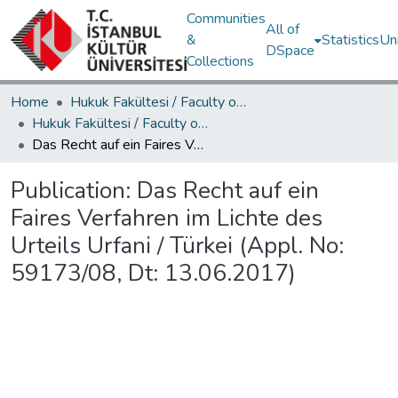
Communities
All of
&
Statistics
Un
DSpace
Collections
Home
Hukuk Fakültesi / Faculty of Law
Hukuk Fakültesi / Faculty of Law
Das Recht auf ein Faires Verfahren im Lichte des Urteils Urfani / Türkei (Appl. No: 59173/08, Dt: 13.06.2017)
Publication:
Das Recht auf ein
Faires Verfahren im Lichte des
Urteils Urfani / Türkei (Appl. No:
59173/08, Dt: 13.06.2017)