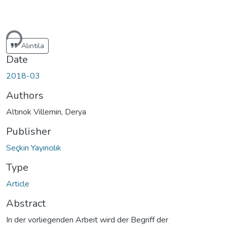
ding...
Alıntıla
Date
2018-03
Authors
Altınok Villemin, Derya
Publisher
Seçkin Yayıncılık
Type
Article
Abstract
In der vorliegenden Arbeit wird der Begriff der