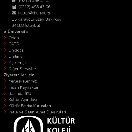
(0212) 498 41 41
(0212) 498 43 06
kultur@iku.edu.tr
E5 Karayolu üzeri Bakırköy
34158 İstanbul
e-Üniversite
Orion
CATS
Unidocs
Unitime
Açık Erişim
Diğer Servisler
Ziyaretciler İçin
Yerleşkelerimiz
İnsan Kaynakları
Basında İKÜ
Kültür Ajandası
Kültür Eğitim Kurumları
İhale ve Satın Alma Duyuruları