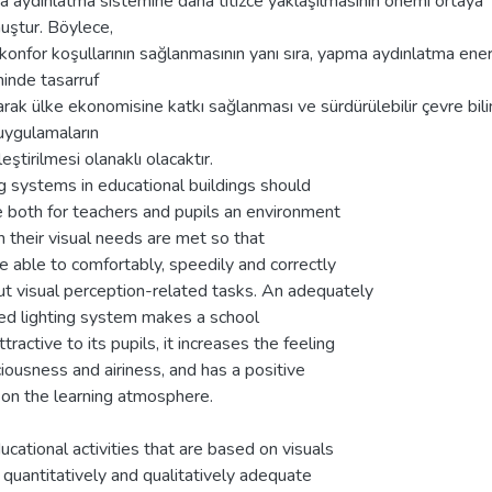
 aydınlatma sistemine daha titizce yaklaşılmasının önemi ortaya
uştur. Böylece,
konfor koşullarının sağlanmasının yanı sıra, yapma aydınlatma enerj
inde tasarruf
rak ülke ekonomisine katkı sağlanması ve sürdürülebilir çevre bili
uygulamaların
eştirilmesi olanaklı olacaktır.
g systems in educational buildings should
e both for teachers and pupils an environment
h their visual needs are met so that
e able to comfortably, speedily and correctly
ut visual perception-related tasks. An adequately
ed lighting system makes a school
tractive to its pupils, it increases the feeling
iousness and airiness, and has a positive
 on the learning atmosphere.
cational activities that are based on visuals
 quantitatively and qualitatively adequate