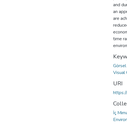
and dur
an app
are ac
reduced
econom
time ra
enviro
Keyw
Görsel
Visual
URI
https:
Colle
İç Mima
Enviro