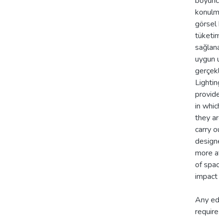
boyunca
konulm
görsel 
tüketim
sağlana
uygun 
gerçekl
Lightin
provid
in whic
they ar
carry o
design
more at
of spac
impact
Any edu
require