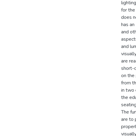
lightin
for the
does no
has an
and oth
aspects
and lum
visuall
are rea
short-
on the 
from t
in two 
the edu
seatin
The fu
are to 
proper
visuall