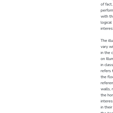
of fact
perform
with th
logical
interest
The ill
vary wi
in the
on Illu
in clas
refers 
the fl
referen
walls,
the hor
interes
in thei