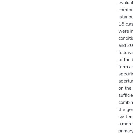
evaluat
comfort
Istanbu
18 clas
were in
condit
and 20
followi
of the 
form an
specifi
apertur
on the 
suffici
combina
the gen
system
a more 
primary