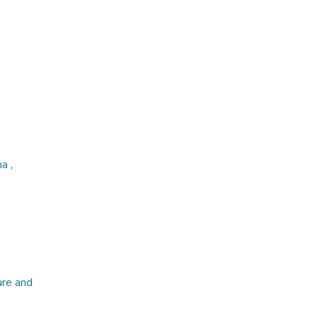
ma
,
ure and