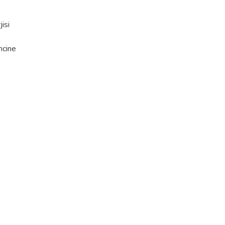
isi
ncine