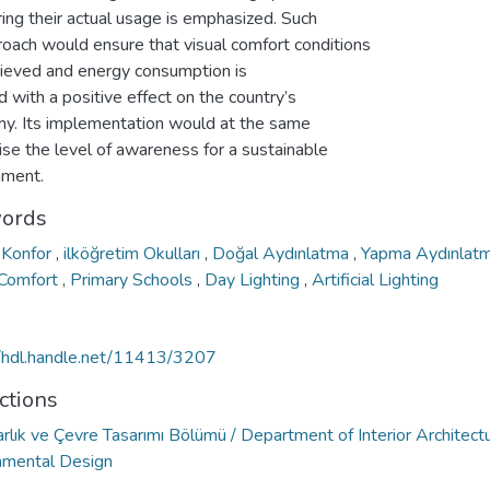
ing their actual usage is emphasized. Such
roach would ensure that visual comfort conditions
hieved and energy consumption is
 with a positive effect on the country’s
y. Its implementation would at the same
ise the level of awareness for a sustainable
nment.
ords
 Konfor
,
ilköğretim Okulları
,
Doğal Aydınlatma
,
Yapma Aydınlat
 Comfort
,
Primary Schools
,
Day Lighting
,
Artificial Lighting
//hdl.handle.net/11413/3207
ctions
rlık ve Çevre Tasarımı Bölümü / Department of Interior Architect
nmental Design