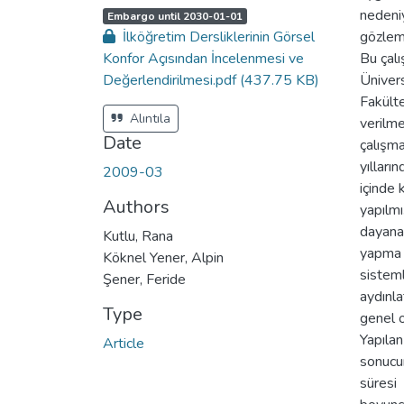
nedeniy
A
,
Embargo until 2030-01-01
c
İlköğretim Dersliklerinin Görsel
gözlem
c
e
Konfor Açısından İncelenmesi ve
Bu çalı
s
s
Değerlendirilmesi.pdf
(437.75 KB)
Ünivers
s
t
Fakülte
a
t
Alıntıla
verilme
u
s
Date
çalışm
:
yılları
2009-03
içinde 
Authors
yapılmı
dayanar
Kutlu, Rana
yapma 
Köknel Yener, Alpin
sisteml
Şener, Feride
aydınl
Type
genel o
Yapılan
Article
sonucun
süresi