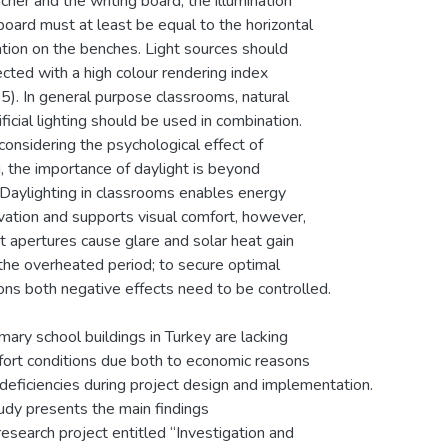
cher and the writing board, the illumination
board must at least be equal to the horizontal
ation on the benches. Light sources should
cted with a high colour rendering index
5). In general purpose classrooms, natural
ificial lighting should be used in combination.
onsidering the psychological effect of
g, the importance of daylight is beyond
 Daylighting in classrooms enables energy
vation and supports visual comfort, however,
t apertures cause glare and solar heat gain
the overheated period; to secure optimal
ons both negative effects need to be controlled.
mary school buildings in Turkey are lacking
fort conditions due both to economic reasons
deficiencies during project design and implementation.
udy presents the main findings
research project entitled “Investigation and