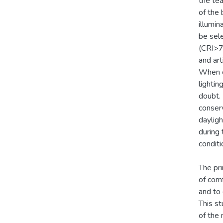
the tea
of the 
illumin
be sele
(CRI>7
and art
When c
lightin
doubt.
conser
dayligh
during 
conditi
The pri
of com
and to 
This st
of the 