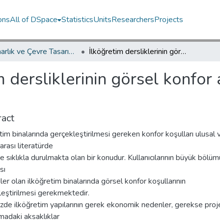
ons
All of DSpace
Statistics
Units
Researchers
Projects
İç Mimarlık ve Çevre Tasarımı Bölümü / Department of Interior Architecture and Environmental Design
İlköğretim dersliklerinin görsel konfor açısından incelenmesi ve değerlendirilmesi
m dersliklerinin görsel konfor
act
tim binalarında gerçekleştirilmesi gereken konfor koşulları ulusal 
 arası literatürde
e sıklıkla durulmakta olan bir konudur. Kullanıcılarının büyük bölü
sı
ler olan ilköğretim binalarında görsel konfor koşullarının
eştirilmesi gerekmektedir.
zde ilköğretim yapılarının gerek ekonomik nedenler, gerekse proj
madaki aksaklıklar