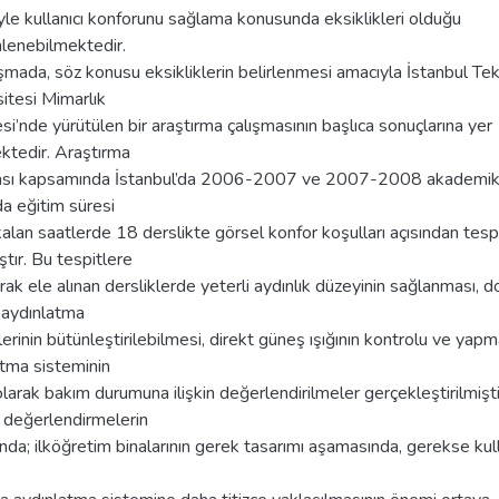
le kullanıcı konforunu sağlama konusunda eksiklikleri olduğu
lenebilmektedir.
şmada, söz konusu eksikliklerin belirlenmesi amacıyla İstanbul Tek
itesi Mimarlık
si’nde yürütülen bir araştırma çalışmasının başlıca sonuçlarına yer
ktedir. Araştırma
ası kapsamında İstanbul’da 2006-2007 ve 2007-2008 akademi
nda eğitim süresi
kalan saatlerde 18 derslikte görsel konfor koşulları açısından tesp
ştır. Bu tespitlere
ak ele alınan dersliklerde yeterli aydınlık düzeyinin sağlanması, d
aydınlatma
erinin bütünleştirilebilmesi, direkt güneş ışığının kontrolu ve yap
atma sisteminin
larak bakım durumuna ilişkin değerlendirilmeler gerçekleştirilmişti
 değerlendirmelerin
da; ilköğretim binalarının gerek tasarımı aşamasında, gerekse kul