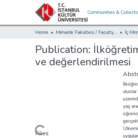
Communities & Collecti
Home
Mimarlık Fakültesi / Faculty of Architecture
Publication:
İlköğreti
ve değerlendirilmesi
Abstr
İlköğre
uluslar
üzerind
yaş ara
öğrenci
gerçekl
Loading...
Ülkemi
Files
uygula