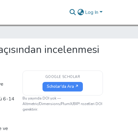
Log In
 açısından incelenmesi
GOOGLE SCHOLAR
ve
Scholar'da Ara ↗
mü 6-14
Bu yayında DOI yok —
Altmetric/Dimensions/PlumX/BIP! rozetleri DOI
gerektirir.
e ve