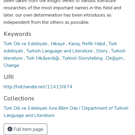
been taken from the insight views of various literature
researches of the most important names in this field and
later, our own determination has been introduces as
independent from the others as possible.
Keywords
Türk Dili ve Edebiyatı
,
Hikaye
,
Karay, Refik Halid
,
Türk
edebiyatı
,
Turkish Language and Literature
,
Story
,
Turkish
literature
,
Türk Hikâyeciliği
,
Turkish Storytelling
,
Değişim
,
Change
URI
http://hdl.handle.net/11413/674
Collections
Türk Dili ve Edebiyatı Ana Bilim Dalı / Department of Turkish
Language and Literature
Full item page