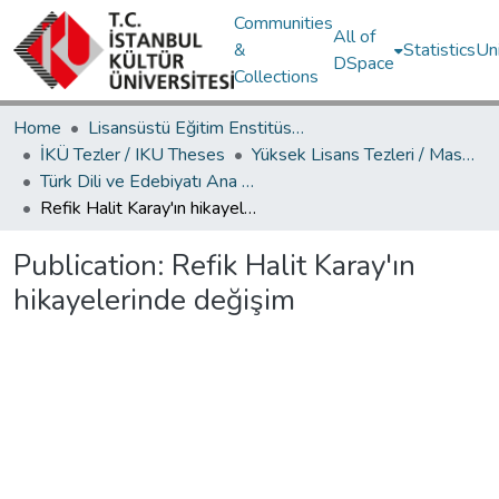
Communities
All of
&
Statistics
Un
DSpace
Collections
Home
Lisansüstü Eğitim Enstitüsü / Postgraduate Education Institute
İKÜ Tezler / IKU Theses
Yüksek Lisans Tezleri / Master's Theses
Türk Dili ve Edebiyatı Ana Bilim Dalı / Department of Turkish Language and Literature
Refik Halit Karay'ın hikayelerinde değişim
Publication:
Refik Halit Karay'ın
hikayelerinde değişim