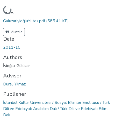
Loading...
Files
GuluzarIyioğluYLtez.pdf
(585.41 KB)
Alıntıla
Date
2011-10
Authors
İyioğlu, Gülüzar
Advisor
Durali Yılmaz
Publisher
İstanbul Kültür Üniversitesi / Sosyal Bilimler Enstitüsü / Türk
Dili ve Edebiyatı Anabilim Dalı / Türk Dili ve Edebiyatı Bilim
Dalı