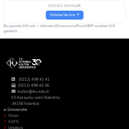
GOOGLE SCHOLAR
Scholar'da Ara ↗
Bu yayında DOI yok — Altmetric/Dimensions/PlumX/BIP! rozetleri DOI
gerektirir.
(0212) 498 41 41
(0212) 498 43 06
kultur@iku.edu.tr
E5 Karayolu üzeri Bakırköy
34158 İstanbul
e-Üniversite
Orion
CATS
Unidocs