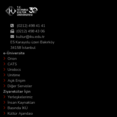
(0212) 498 41 41
(0212) 498 43 06
kultur@iku.edu.tr
E5 Karayolu üzeri Bakırköy
34158 İstanbul
e-Üniversite
Orion
CATS
Unidocs
Unitime
Açık Erişim
Diğer Servisler
Ziyaretciler İçin
Yerleşkelerimiz
İnsan Kaynakları
Basında İKÜ
Kültür Ajandası