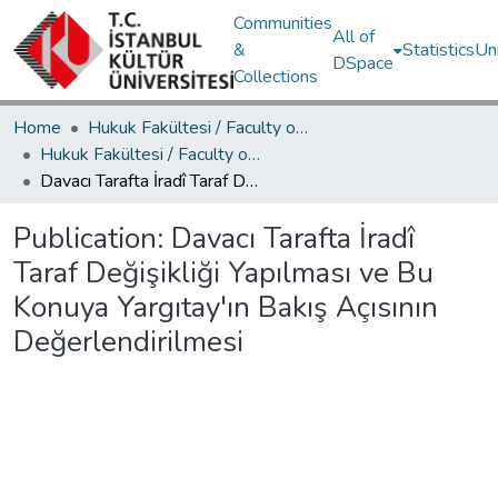
Communities
All of
&
Statistics
Un
DSpace
Collections
Home
Hukuk Fakültesi / Faculty of Law
Hukuk Fakültesi / Faculty of Law
Davacı Tarafta İradî Taraf Değişikliği Yapılması ve Bu Konuya Yargıtay'ın Bakış Açısının Değerlendirilmesi
Publication:
Davacı Tarafta İradî
Taraf Değişikliği Yapılması ve Bu
Konuya Yargıtay'ın Bakış Açısının
Değerlendirilmesi