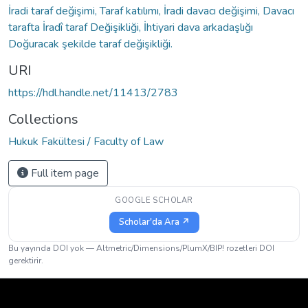
İradi taraf değişimi, Taraf katılımı, İradi davacı değişimi, Davacı
tarafta İradî taraf Değişikliği, İhtiyari dava arkadaşlığı
Doğuracak şekilde taraf değişikliği.
URI
https://hdl.handle.net/11413/2783
Collections
Hukuk Fakültesi / Faculty of Law
Full item page
GOOGLE SCHOLAR
Scholar'da Ara ↗
Bu yayında DOI yok — Altmetric/Dimensions/PlumX/BIP! rozetleri DOI
gerektirir.