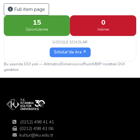
Full item page
15
0
Görüntülenme
İndirme
GOOGLE SCHOLAR
Scholar'da Ara ↗
Bu yayında DOI yok — Altmetric/Dimensions/PlumX/BIP! rozetleri DOI
gerektirir.
(0212) 498 41 41
(0212) 498 43 06
kultur@iku.edu.tr