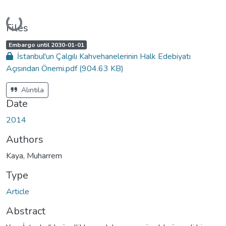
Loading...
Files
A
,
Embargo until 2030-01-01
c
İstanbul'un Çalgılı Kahvehanelerinin Halk Edebiyatı
c
e
Açısından Önemi.pdf
(904.63 KB)
s
s
s
t
Alıntıla
a
t
Date
u
s
:
2014
Authors
Kaya, Muharrem
Type
Article
Abstract