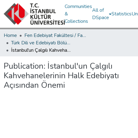
Communities
All of
&
Statistics
Un
DSpace
Collections
Home
Fen Edebiyat Fakültesi / Faculty of Letters and Sciences
Türk Dili ve Edebiyatı Bölümü / Department of Turkish Language and Literature
İstanbul'un Çalgılı Kahvehanelerinin Halk Edebiyatı Açısından Önemi
Publication:
İstanbul'un Çalgılı
Kahvehanelerinin Halk Edebiyatı
Açısından Önemi