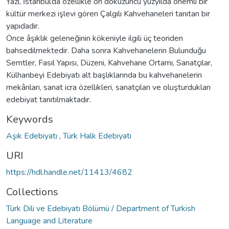
Yazı, İstanbul’da özellikle on dokuzuncu yüzyılda önemli bir
kültür merkezi işlevi gören Çalgılı Kahvehaneleri tanıtan bir
yapıdadır.
Önce âşıklık geleneğinin kökeniyle ilgili üç teoriden
bahsedilmektedir. Daha sonra Kahvehanelerin Bulunduğu
Semtler, Fasıl Yapısı, Düzeni, Kahvehane Ortamı, Sanatçılar,
Külhanbeyi Edebiyatı alt başlıklarında bu kahvehanelerin
mekânları, sanat icra özellikleri, sanatçıları ve oluşturdukları
edebiyat tanıtılmaktadır.
Keywords
Aşık Edebiyatı
,
Türk Halk Edebiyatı
URI
https://hdl.handle.net/11413/4682
Collections
Türk Dili ve Edebiyatı Bölümü / Department of Turkish
Language and Literature