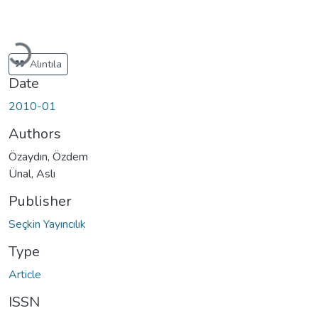
Loading...
Alıntıla
Date
2010-01
Authors
Özaydın, Özdem
Ünal, Aslı
Publisher
Seçkin Yayıncılık
Type
Article
ISSN