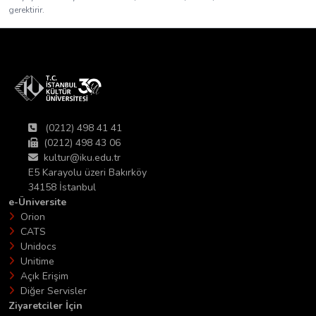
gerektirir.
(0212) 498 41 41
(0212) 498 43 06
kultur@iku.edu.tr
E5 Karayolu üzeri Bakırköy
34158 İstanbul
e-Üniversite
Orion
CATS
Unidocs
Unitime
Açık Erişim
Diğer Servisler
Ziyaretciler İçin