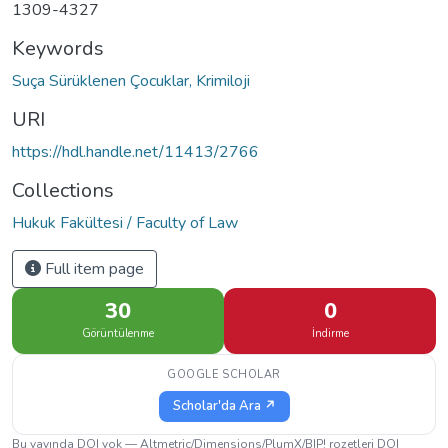
1309-4327
Keywords
Suça Sürüklenen Çocuklar, Krimiloji
URI
https://hdl.handle.net/11413/2766
Collections
Hukuk Fakültesi / Faculty of Law
Full item page
30
0
Görüntülenme
İndirme
GOOGLE SCHOLAR
Scholar'da Ara ↗
Bu yayında DOI yok — Altmetric/Dimensions/PlumX/BIP! rozetleri DOI