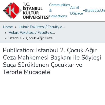
Communities
All of
&
Statistics
Un
DSpace
Collections
Home
Hukuk Fakültesi / Faculty of Law
Hukuk Fakültesi / Faculty of Law
İstanbul 2. Çocuk Ağır Ceza Mahkemesi Başkanı ile Söyleşi Suça Sürüklenen Çocuklar ve Terörle Mücadele
Publication:
İstanbul 2. Çocuk Ağır
Ceza Mahkemesi Başkanı ile Söyleşi
Suça Sürüklenen Çocuklar ve
Terörle Mücadele