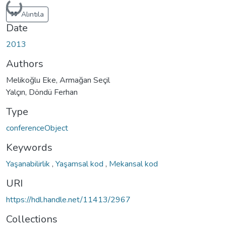
Loading...
Alıntıla
Date
2013
Authors
Melikoğlu Eke, Armağan Seçil
Yalçın, Döndü Ferhan
Type
conferenceObject
Keywords
Yaşanabilirlik
,
Yaşamsal kod
,
Mekansal kod
URI
https://hdl.handle.net/11413/2967
Collections