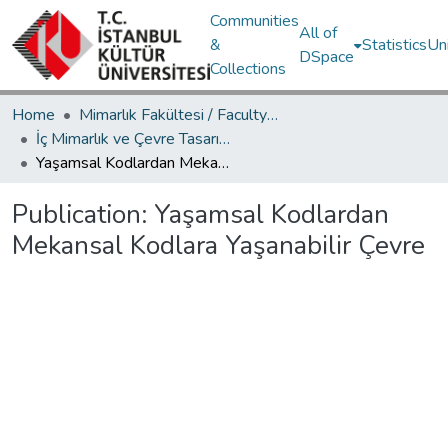
Communities
All of
&
Statistics
Un
DSpace
Collections
Home
Mimarlık Fakültesi / Faculty of Architecture
İç Mimarlık ve Çevre Tasarımı Bölümü / Department of Interior Architecture and Environmental Design
Yaşamsal Kodlardan Mekansal Kodlara Yaşanabilir Çevre
Publication:
Yaşamsal Kodlardan
Mekansal Kodlara Yaşanabilir Çevre