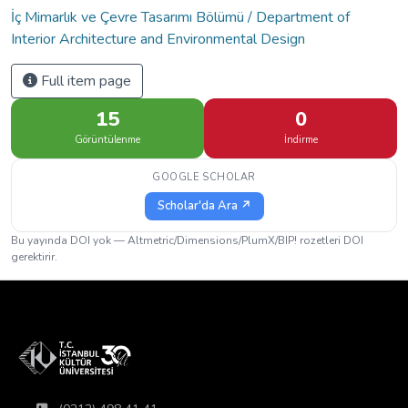
İç Mimarlık ve Çevre Tasarımı Bölümü / Department of
Interior Architecture and Environmental Design
Full item page
15
0
Görüntülenme
İndirme
GOOGLE SCHOLAR
Scholar'da Ara ↗
Bu yayında DOI yok — Altmetric/Dimensions/PlumX/BIP! rozetleri DOI
gerektirir.