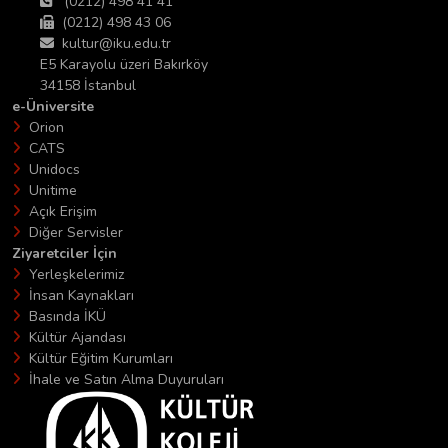
(0212) 498 41 41
(0212) 498 43 06
kultur@iku.edu.tr
E5 Karayolu üzeri Bakırköy
34158 İstanbul
e-Üniversite
Orion
CATS
Unidocs
Unitime
Açık Erişim
Diğer Servisler
Ziyaretciler İçin
Yerleşkelerimiz
İnsan Kaynakları
Basında İKÜ
Kültür Ajandası
Kültür Eğitim Kurumları
İhale ve Satın Alma Duyuruları