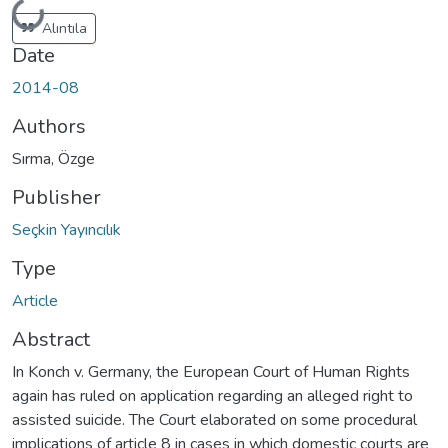
Loading...
Alıntıla
Date
2014-08
Authors
Sırma, Özge
Publisher
Seçkin Yayıncılık
Type
Article
Abstract
In Konch v. Germany, the European Court of Human Rights
again has ruled on application regarding an alleged right to
assisted suicide. The Court elaborated on some procedural
implications of article 8 in cases in which domestic courts are