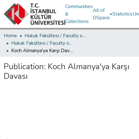
Communities
All of
&
Statistics
Un
DSpace
Collections
Home
Hukuk Fakültesi / Faculty of Law
Hukuk Fakültesi / Faculty of Law
Koch Almanya'ya Karşı Davası
Publication:
Koch Almanya'ya Karşı
Davası