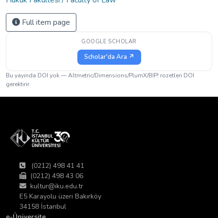
Full item page
GOOGLE SCHOLAR
Scholar'da Ara ↗
Bu yayında DOI yok — Altmetric/Dimensions/PlumX/BIP! rozetleri DOI
gerektirir.
(0212) 498 41 41
(0212) 498 43 06
kultur@iku.edu.tr
E5 Karayolu üzeri Bakırköy
34158 İstanbul
e-Üniversite