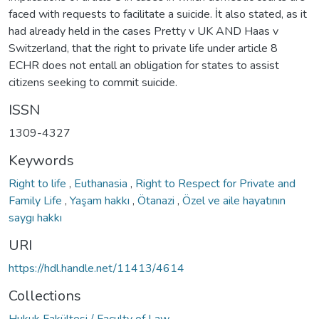
faced with requests to facilitate a suicide. İt also stated, as it
had already held in the cases Pretty v UK AND Haas v
Switzerland, that the right to private life under article 8
ECHR does not entall an obligation for states to assist
citizens seeking to commit suicide.
ISSN
1309-4327
Keywords
Right to life
,
Euthanasia
,
Right to Respect for Private and
Family Life
,
Yaşam hakkı
,
Ötanazi
,
Özel ve aile hayatının
saygı hakkı
URI
https://hdl.handle.net/11413/4614
Collections
Hukuk Fakültesi / Faculty of Law