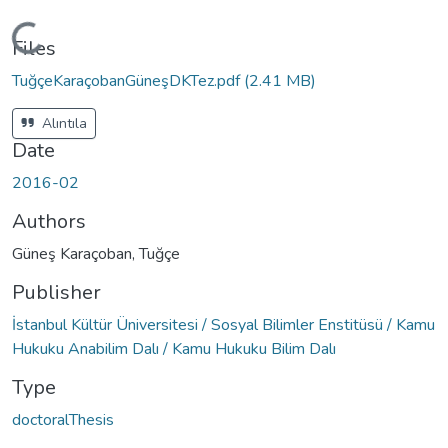
Loading...
Files
TuğçeKaraçobanGüneşDKTez.pdf
(2.41 MB)
Alıntıla
Date
2016-02
Authors
Güneş Karaçoban, Tuğçe
Publisher
İstanbul Kültür Üniversitesi / Sosyal Bilimler Enstitüsü / Kamu
Hukuku Anabilim Dalı / Kamu Hukuku Bilim Dalı
Type
doctoralThesis