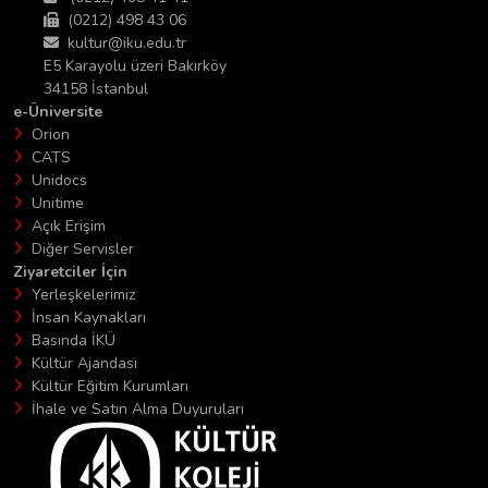
(0212) 498 43 06
kultur@iku.edu.tr
E5 Karayolu üzeri Bakırköy
34158 İstanbul
e-Üniversite
Orion
CATS
Unidocs
Unitime
Açık Erişim
Diğer Servisler
Ziyaretciler İçin
Yerleşkelerimiz
İnsan Kaynakları
Basında İKÜ
Kültür Ajandası
Kültür Eğitim Kurumları
İhale ve Satın Alma Duyuruları