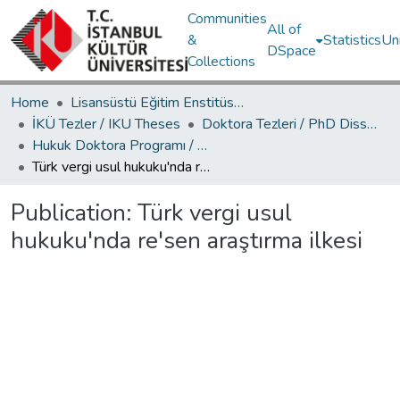
Communities
All of
&
Statistics
Un
DSpace
Collections
Home
Lisansüstü Eğitim Enstitüsü / Postgraduate Education Institute
İKÜ Tezler / IKU Theses
Doktora Tezleri / PhD Dissertations
Hukuk Doktora Programı / Law PhD Program
Türk vergi usul hukuku'nda re'sen araştırma ilkesi
Publication:
Türk vergi usul
hukuku'nda re'sen araştırma ilkesi