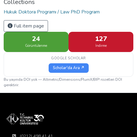
Collections
Hukuk Doktora Programı / Law PhD Program
Full item page
24
127
Görüntülenme
İndirme
GOOGLE SCHOLAR
Scholar'da Ara ↗
Bu yayında DOI yok — Altmetric/Dimensions/PlumX/BIP! rozetleri DOI
gerektirir.
(0212) 498 41 41