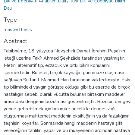
Dili ve Edebiyatı Anabilim Dalı / Türk Dili ve Edebiyatı Bilim
Dalı
Type
masterThesis
Abstract
Tabîbnâme, 18. yüzyılda Nevşehirli Damat İbrahim Paşa'nın
isteği üzerine Fakîr Ahmed Şeyhzâde tarafından yazılmıştır.
Metin; alternatif tıp, eczacılık ve bitki bilim konularını
içermektedir. Bu eser, birçok kaynağın günümüze ulaşmasını
sağlayan Sultan I. Mahmud Han tarafından vakfedilmiştir. Eski
tıp bilimindeki yaygın görüşte olduğu gibi bu eserde de birçok
hastalığın sebebi olarak vücutta bulunan birtakım maddeler
arasındaki dengenin bozulması gösterilmiştir. Bozulan dengeyi
yerine getirebilmek için hekimler öncelikle dengesizliği
oluşturması muhtemel maddenin eksikliğinin ya da fazlalığının
teşhisini koyarlar. Sonrasında hangi maddenin hastaya şifa
vereceğinin tahlilini yapar ve bu muayenenin ardından hastaya