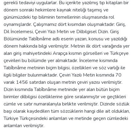
gerekli tedaviyi uygularlar. Bu içerikte yazılmış tıp kitapları bir
dönem sonraki hekimlere kaynak niteliği taşımış ve
günümüzdeki tıp biliminin temellerinin oluşmasında rol
oynamışlardır. Çalışmamız dört kısımdan oluşmaktadır: Giriş,
Dil İncelemesi, Çeviri Yazı Metin ve Dilbilgisel Dizin. Giriş
Bölümünde Tabîbnâme adlı eserin yazarı, konusu ve yazıldığı
dönem hakkında bilgi verilmiştir. Metnin ilk dört varağında yer
alan giriş mahiyetindeki Arapça kısmın görselleri ve Türkçeye
çevirileri bu bölümde yer almaktadır. İnceleme kısmında
Tabîbnâme metninin biçim bilgisi, özellikleri ve söz varlığı ile
ilgili bilgiler bulunmaktadır. Çeviri Yazılı Metin kısmında 70
varak 1456 satırdan oluşan metnin çeviri yazısı verilmiştir.
Dizin kısmında Tabîbnâme metninde yer alan bütün biçim
birimler dilbilgisi özelliklerine göre sıralanmıştır ve geçtikleri
cümle ve satır numaralarıyla birlikte verilmiştir. Dizinde sözlük
başı olarak kaydedilen tüm sözcüklerin hangi dile ait oldukları,
Türkiye Türkçesindeki anlamları ve metinde geçen cümledeki
anlamları verilmiştir.