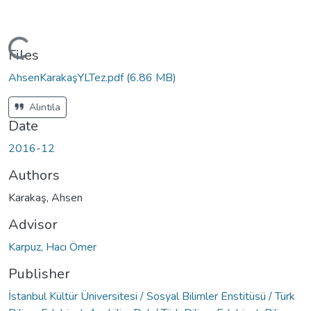
ading...
Files
AhsenKarakaşYLTez.pdf
(6.86 MB)
Alıntıla
Date
2016-12
Authors
Karakaş, Ahsen
Advisor
Karpuz, Hacı Ömer
Publisher
İstanbul Kültür Üniversitesi / Sosyal Bilimler Enstitüsü / Türk