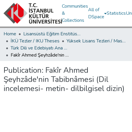
Communities
All of
&
Statistics
Un
DSpace
Collections
Home
Lisansüstü Eğitim Enstitüsü / Postgraduate Education Institute
İKÜ Tezler / IKU Theses
Yüksek Lisans Tezleri / Master's Theses
Türk Dili ve Edebiyatı Ana Bilim Dalı / Department of Turkish Language and Literature
Fakîr Ahmed Şeyhzâde'nin Tabibnâmesi (Dil incelemesi- metin- dilbilgisel dizin)
Publication:
Fakîr Ahmed
Şeyhzâde'nin Tabibnâmesi (Dil
incelemesi- metin- dilbilgisel dizin)