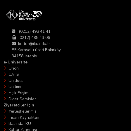
(0212) 498 41 41
(0212) 498 43 06
kultur@iku.edu.tr
E5 Karayolu üzeri Bakırköy
34158 İstanbul
e-Üniversite
Orion
CATS
Unidocs
Unitime
Açık Erişim
Diğer Servisler
Ziyaretciler İçin
Yerleşkelerimiz
İnsan Kaynakları
Basında İKÜ
Kültür Ajandası