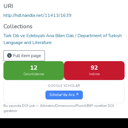
URI
http://hdl.handle.net/11413/1639
Collections
Türk Dili ve Edebiyatı Ana Bilim Dalı / Department of Turkish
Language and Literature
Full item page
12
92
Görüntülenme
İndirme
GOOGLE SCHOLAR
Scholar'da Ara ↗
Bu yayında DOI yok — Altmetric/Dimensions/PlumX/BIP! rozetleri DOI
gerektirir.