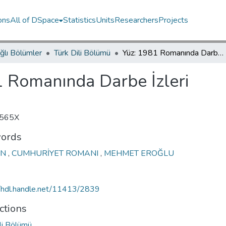
ons
All of DSpace
Statistics
Units
Researchers
Projects
ğlı Bölümler
Türk Dili Bölümü
Yüz: 1981 Romanında Darbe İzleri
1 Romanında Darbe İzleri
565X
ords
AN
,
CUMHURİYET ROMANI
,
MEHMET EROĞLU
//hdl.handle.net/11413/2839
ctions
li Bölümü