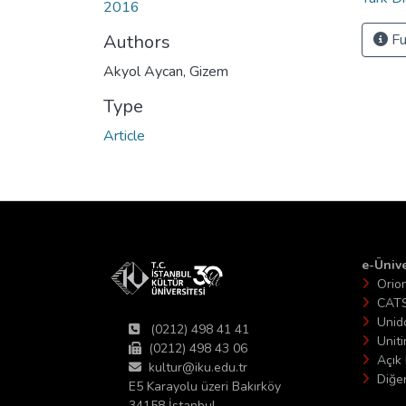
2016
Authors
Fu
Akyol Aycan, Gizem
Type
Article
e-Ünive
Orio
CAT
Unid
(0212) 498 41 41
Unit
(0212) 498 43 06
Açık 
kultur@iku.edu.tr
Diğer
E5 Karayolu üzeri Bakırköy
34158 İstanbul