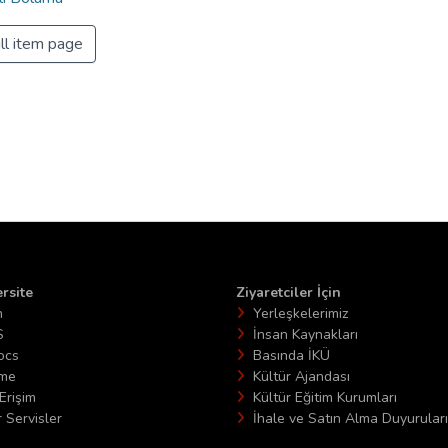
ll item page
rsite
Ziyaretciler İçin
n
Yerleşkelerimiz
S
İnsan Kaynakları
ocs
Basında İKÜ
ime
Kültür Ajandası
Erişim
Kültür Eğitim Kurumları
 Servisler
İhale ve Satın Alma Duyuruları