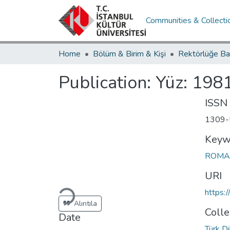
Communities & Collecti
Home
Bölüm & Birim & Kişi
Rektörlüğe Ba
Publication:
Yüz: 198
ISSN
1309-
Keyw
ROM
Loading...
URI
https:
Alıntıla
Colle
Date
Türk Di