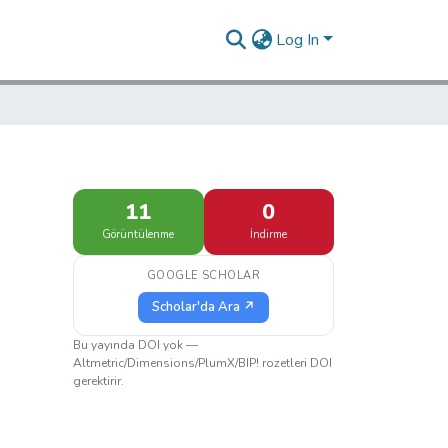
Log In
11
0
Görüntülenme
İndirme
GOOGLE SCHOLAR
Scholar'da Ara ↗
Bu yayında DOI yok —
Altmetric/Dimensions/PlumX/BIP! rozetleri DOI
gerektirir.