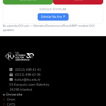
GOOGLE SCHOLAR
Scholar'da Ara ↗
Bu yayında DOI yok — Altmetric/Dimensions/PlumX/BIP! rozetleri DOI
gerektirir.
(0212) 498 41 41
(0212) 498 43 06
kultur@iku.edu.tr
E5 Karayolu üzeri Bakırköy
34158 İstanbul
e-Üniversite
Orion
CATS