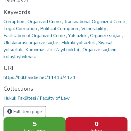
1309-4327
Keywords
Corruption
,
Organized Crime
,
Transnational Organized Crime
,
Legal Corruption
,
Political Corruption
,
Vulnerability
,
Facilitation of Organized Crime
,
Yolsuzluk
,
Organize suçlar
,
Uluslararası organize suçlar
,
Hukuki yolsuzluk
,
Siyasal
yolsuzluk
,
Korunmasızlık (Zayıf nokta)
,
Organize suçların
kolaylaştırılması
URI
https://hdl.handle.net/11413/4121
Collections
Hukuk Fakültesi / Faculty of Law
Full item page
5
0
Görüntülenme
İndirme