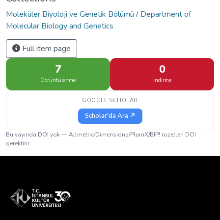
Moleküler Biyoloji ve Genetik Bölümü / Department of
Molecular Biology and Genetics
Full item page
7
0
Görüntülenme
İndirme
GOOGLE SCHOLAR
Scholar'da Ara ↗
Bu yayında DOI yok — Altmetric/Dimensions/PlumX/BIP! rozetleri DOI
gerektirir.