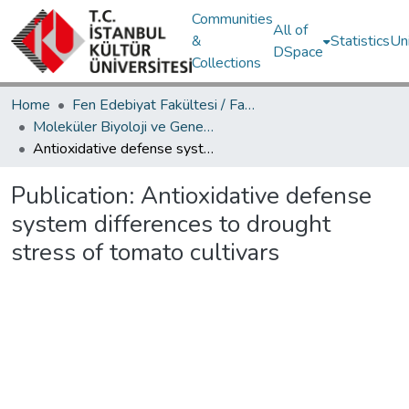
Communities
All of
&
Statistics
Un
DSpace
Collections
Home
Fen Edebiyat Fakültesi / Faculty of Letters and Sciences
Moleküler Biyoloji ve Genetik Bölümü / Department of Molecular Biology and Genetics
Antioxidative defense system differences to drought stress of tomato cultivars
Publication:
Antioxidative defense
system differences to drought
stress of tomato cultivars