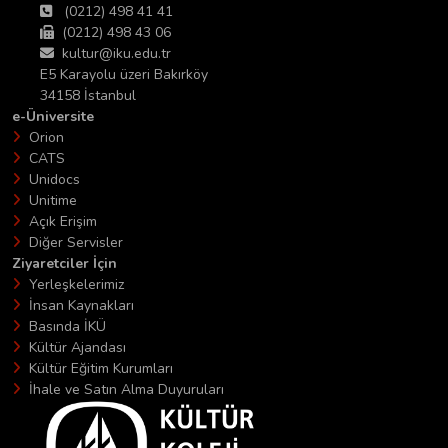
(0212) 498 41 41
(0212) 498 43 06
kultur@iku.edu.tr
E5 Karayolu üzeri Bakırköy
34158 İstanbul
e-Üniversite
Orion
CATS
Unidocs
Unitime
Açık Erişim
Diğer Servisler
Ziyaretciler İçin
Yerleşkelerimiz
İnsan Kaynakları
Basında İKÜ
Kültür Ajandası
Kültür Eğitim Kurumları
İhale ve Satın Alma Duyuruları