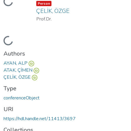
Loading...
Item type:
,
Person
ÇELİK, ÖZGE
Prof.Dr.
Loading...
Authors
AYAN, ALP
ATAK, ÇİMEN
ÇELİK, ÖZGE
Type
conferenceObject
URI
https://hdl.handle.net/11413/3697
Collections