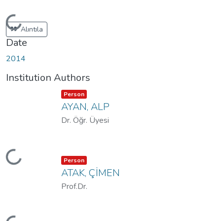
Loading...
Alıntıla
Date
2014
Institution Authors
Item type:
,
Person
AYAN, ALP
Dr. Öğr. Üyesi
Loading...
Item type:
,
Person
ATAK, ÇİMEN
Prof.Dr.