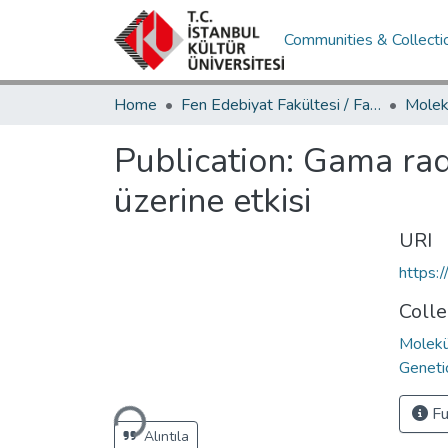
Communities & Collecti
Home
Fen Edebiyat Fakültesi / Faculty of Letters and Sciences
Publication:
Gama rad
üzerine etkisi
URI
https:
Colle
Molekü
Geneti
Loading...
Fu
Alıntıla