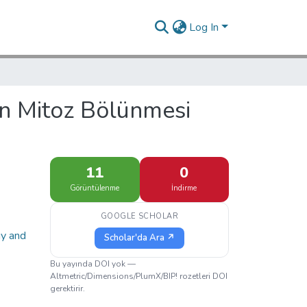
Log In
n Mitoz Bölünmesi
11
0
Görüntülenme
İndirme
GOOGLE SCHOLAR
gy and
Scholar'da Ara ↗
Bu yayında DOI yok —
Altmetric/Dimensions/PlumX/BIP! rozetleri DOI
gerektirir.