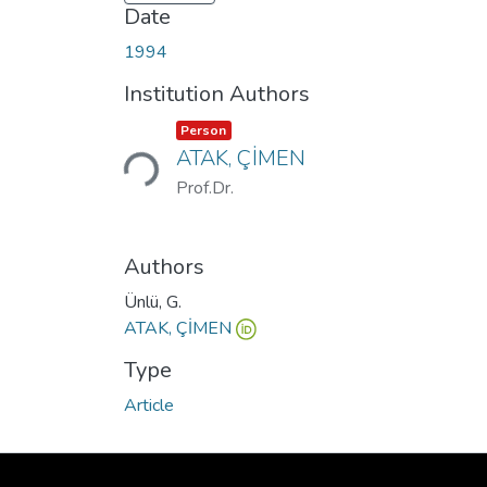
Date
1994
Institution Authors
Item type:
,
Loading...
Person
ATAK, ÇİMEN
Prof.Dr.
Authors
Ünlü, G.
ATAK, ÇİMEN
Type
Article