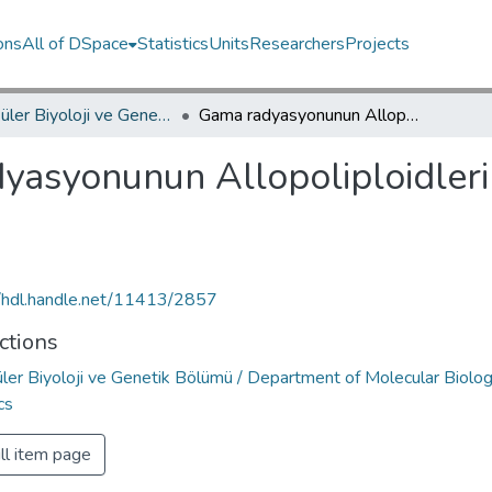
ons
All of DSpace
Statistics
Units
Researchers
Projects
Moleküler Biyoloji ve Genetik Bölümü / Department of Molecular Biology and Genetics
Gama radyasyonunun Allopoliploidlerin Mitoz Bölünmesi üzerine etkisi
yasyonunun Allopoliploidleri
//hdl.handle.net/11413/2857
ctions
ler Biyoloji ve Genetik Bölümü / Department of Molecular Biolo
cs
ll item page