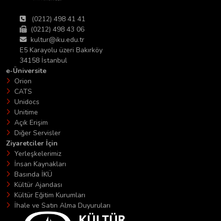
(0212) 498 41 41
(0212) 498 43 06
kultur@iku.edu.tr
E5 Karayolu üzeri Bakırköy
34158 İstanbul
e-Üniversite
Orion
CATS
Unidocs
Unitime
Açık Erişim
Diğer Servisler
Ziyaretciler İçin
Yerleşkelerimiz
İnsan Kaynakları
Basında İKÜ
Kültür Ajandası
Kültür Eğitim Kurumları
İhale ve Satın Alma Duyuruları