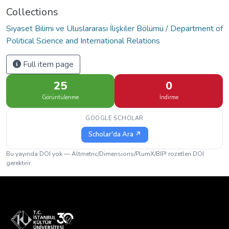
Collections
Siyaset Bilimi ve Uluslararası İlişkiler Bölümü / Department of
Political Science and International Relations
Full item page
25
0
Görüntülenme
İndirme
GOOGLE SCHOLAR
Scholar'da Ara ↗
Bu yayında DOI yok — Altmetric/Dimensions/PlumX/BIP! rozetleri DOI
gerektirir.