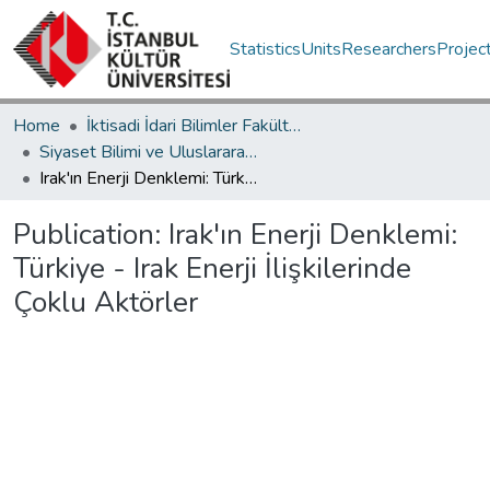
Statistics
Units
Researchers
Projec
Home
İktisadi İdari Bilimler Fakültesi / Faculty of Economics and Administrative Sciences
Siyaset Bilimi ve Uluslararası İlişkiler Bölümü / Department of Political Science and International Relations
Irak'ın Enerji Denklemi: Türkiye - Irak Enerji İlişkilerinde Çoklu Aktörler
Publication:
Irak'ın Enerji Denklemi:
Türkiye - Irak Enerji İlişkilerinde
Çoklu Aktörler