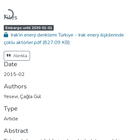
Loading...
Files
A
,
Embargo until 2030-01-01
c
Irak'ın enerji denklemi Türkiye - Irak enerji ilişkilerinde
c
e
çoklu aktörler.pdf
(827.09 KB)
s
s
s
t
Alıntıla
a
t
Date
u
s
:
2015-02
Authors
Yesevi, Çağla Gül
Type
Article
Abstract