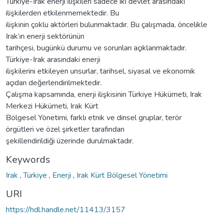
Türkiye-Irak enerji ilişkileri sadece iki devlet arasındaki
ilişkilerden etkilenmemektedir. Bu
ilişkinin çoklu aktörleri bulunmaktadır. Bu çalışmada, öncelikle
Irak’ın enerji sektörünün
tarihçesi, bugünkü durumu ve sorunları açıklanmaktadır.
Türkiye-Irak arasındaki enerji
ilişkilerini etkileyen unsurlar, tarihsel, siyasal ve ekonomik
açıdan değerlendirilmektedir.
Çalışma kapsamında, enerji ilişkisinin Türkiye Hükümeti, Irak
Merkezi Hükümeti, Irak Kürt
Bölgesel Yönetimi, farklı etnik ve dinsel gruplar, terör
örgütleri ve özel şirketler tarafından
şekillendirildiği üzerinde durulmaktadır.
Keywords
Irak
,
Türkiye
,
Enerji
,
Irak Kürt Bölgesel Yönetimi
URI
https://hdl.handle.net/11413/3157