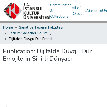
Communities
All of
&
Statistics
Un
DSpace
Collections
Home
Sanat ve Tasarım Fakültesi / Faculty of Art and Design
İletişim Sanatları Bölümü / Department of Communication Arts
Dijitalde Duygu Dili: Emojilerin Sihirli Dünyası
Publication:
Dijitalde Duygu Dili:
Emojilerin Sihirli Dünyası