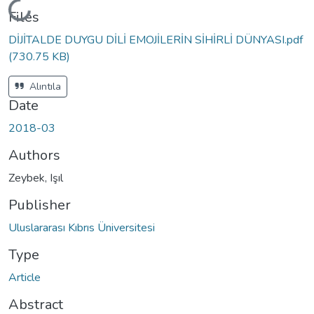
Loading...
Files
DİJİTALDE DUYGU DİLİ EMOJİLERİN SİHİRLİ DÜNYASI.pdf
(730.75 KB)
Alıntıla
Date
2018-03
Authors
Zeybek, Işıl
Publisher
Uluslararası Kıbrıs Üniversitesi
Type
Article
Abstract