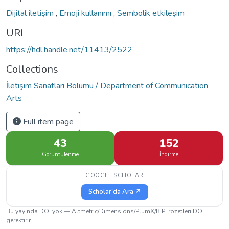
Dijital iletişim
,
Emoji kullanımı
,
Sembolik etkileşim
URI
https://hdl.handle.net/11413/2522
Collections
İletişim Sanatları Bölümü / Department of Communication
Arts
Full item page
43
152
Görüntülenme
İndirme
GOOGLE SCHOLAR
Scholar'da Ara ↗
Bu yayında DOI yok — Altmetric/Dimensions/PlumX/BIP! rozetleri DOI
gerektirir.