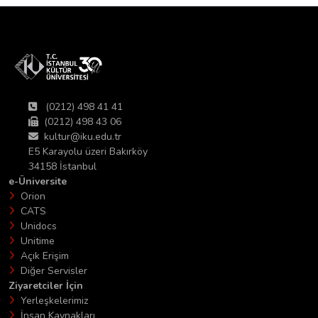
(0212) 498 41 41
(0212) 498 43 06
kultur@iku.edu.tr
E5 Karayolu üzeri Bakırköy
34158 İstanbul
e-Üniversite
Orion
CATS
Unidocs
Unitime
Açık Erişim
Diğer Servisler
Ziyaretciler İçin
Yerleşkelerimiz
İnsan Kaynakları