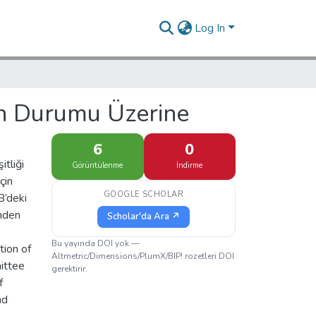
Log In
ın Durumu Üzerine
6
0
tliği
Görüntülenme
İndirme
çin
GOOGLE SCHOLAR
B’deki
inden
Scholar'da Ara ↗
Bu yayında DOI yok —
tion of
Altmetric/Dimensions/PlumX/BIP! rozetleri DOI
ittee
gerektirir.
f
nd