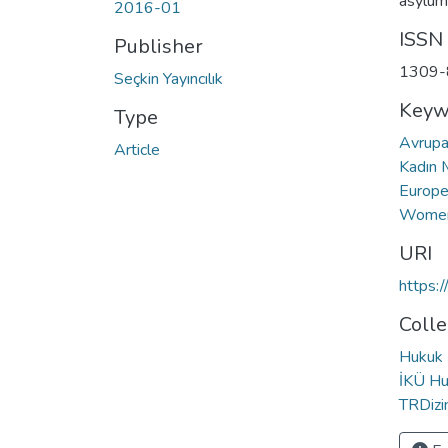
asylum
2016-01
ISSN
Publisher
1309-
Seçkin Yayıncılık
Keyw
Type
Avrupa
Article
Kadın 
Europe
Women
URI
https:
Colle
Hukuk 
İKÜ Hu
TRDizin