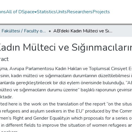
ons
All of DSpace
Statistics
Units
Researchers
Projects
Hukuk Fakültesi / Faculty of Law
AB’deki Kadın Mülteci ve Sığınmacıların Durumu Üzerine
adın Mülteci ve Sığınmacılar
act
şma, Avrupa Parlamentosu Kadın Hakları ve Toplumsal Cinsiyet Eşi
inin, kadın mülteci ve sığınmacıların durumlarının düzeltilebilmesi i
alanlarda gereçkleştirilecek bir dizi eylem önerisinde bulunduğu, “A
ülteci ve sığınmacıların durumu üzerine” başlıklı raporunun çeviris
ktadır.
ed here is the work on the translation of the report “on the situs
refugees and asylum seekers in the EU” produced by the Comm
en’s Right and Gender Equality,in which proposals for a series o
 in different fields to improve the situation of women refugees a