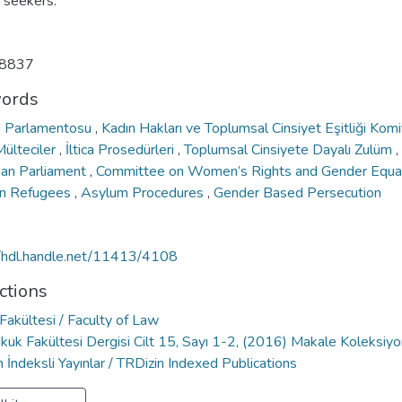
 seekers.
8837
ords
 Parlamentosu
,
Kadın Hakları ve Toplumsal Cinsiyet Eşitliği Kom
Mülteciler
,
İltica Prosedürleri
,
Toplumsal Cinsiyete Dayalı Zulüm
,
an Parliament
,
Committee on Women’s Rights and Gender Equa
 Refugees
,
Asylum Procedures
,
Gender Based Persecution
//hdl.handle.net/11413/4108
ctions
Fakültesi / Faculty of Law
kuk Fakültesi Dergisi Cilt 15, Sayı 1-2, (2016) Makale Koleksiy
 İndeksli Yayınlar / TRDizin Indexed Publications