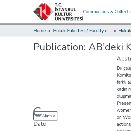
Communities & Collecti
Home
Hukuk Fakültesi / Faculty of Law
Publication:
AB’deki K
Abstr
Bu çalı
Komites
farklı 
kadın m
oluşma
Present
women 
Loading...
Alıntıla
on Wom
Date
actions