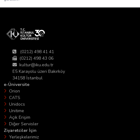
(0212) 498 41 41
(0212) 498 43 06
kultur@iku.edu.tr
E5 Karayolu üzeri Bakırköy
34158 İstanbul
e-Üniversite
Orion
CATS
Unidocs
Unitime
Açık Erişim
Diğer Servisler
Ziyaretciler İçin
Yerleşkelerimiz