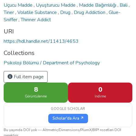
Uçucu Madde
,
Uyuşturucu Madde
,
Madde Bağımlılığı
,
Bali
,
Tiner
,
Volatile Substance
,
Drug
,
Drug Addiction
,
Glue-
Sniffer
,
Thinner Addict
URI
https://hdl.handle.net/11413/4653
Collections
Psikoloji Bölümü / Department of Psychology
Full item page
8
0
Görüntülenme
İndirme
GOOGLE SCHOLAR
Scholar'da Ara ↗
Bu yayında DOI yok — Altmetric/Dimensions/PlumX/BIP! rozetleri DOI
gerektirir.