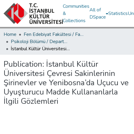
Communities
All of
&
Statistics
Un
DSpace
Collections
Home
Fen Edebiyat Fakültesi / Faculty of Letters and Sciences
Psikoloji Bölümü / Department of Psychology
İstanbul Kültür Üniversitesi Çevresi Sakinlerinin Şirinevler ve Yenibosna’da Uçucu ve Uyuşturucu Madde Kullananlarla İlgili Gözlemleri
Publication:
İstanbul Kültür
Üniversitesi Çevresi Sakinlerinin
Şirinevler ve Yenibosna’da Uçucu ve
Uyuşturucu Madde Kullananlarla
İlgili Gözlemleri