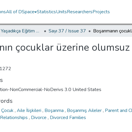
ons
All of DSpace
Statistics
Units
Researchers
Projects
YED.JEL Yaşadıkça Eğitim Dergisi / Journal of Education For Life
Sayı 37 / Issue 37
n çocuklar üzerine olumsuz e
1272
ts
ution-NonCommercial-NoDerivs 3.0 United States
ords
e Çocuk
,
Aile İlişkileri
,
Boşanma
,
Boşanmış Aileler
,
Parent and C
 Relationships
,
Divorce
,
Divorced Families