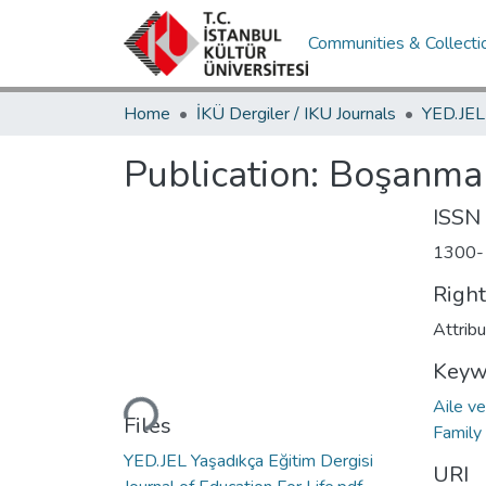
Communities & Collecti
Home
İKÜ Dergiler / IKU Journals
Publication:
Boşanmanı
ISSN
1300-
Righ
Attrib
Keyw
Loading...
Aile v
Files
Family
YED.JEL Yaşadıkça Eğitim Dergisi
URI