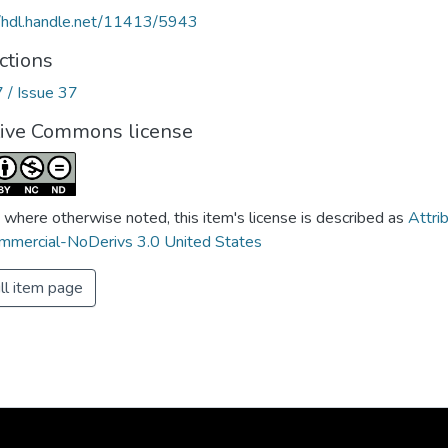
//hdl.handle.net/11413/5943
ctions
7 / Issue 37
tive Commons license
 where otherwise noted, this item's license is described as
Attri
mercial-NoDerivs 3.0 United States
ll item page