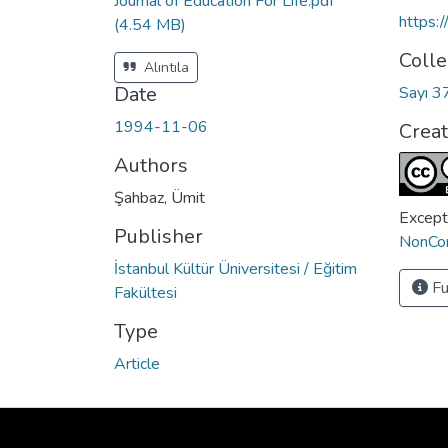
Journal of Education For Life.pdf
https:
(4.54 MB)
Colle
Alıntıla
Date
Sayı 3
1994-11-06
Crea
Authors
Şahbaz, Ümit
Except
Publisher
NonCom
İstanbul Kültür Üniversitesi / Eğitim
Fu
Fakültesi
Type
Article