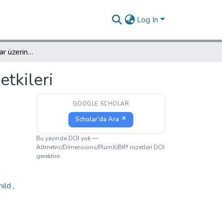
Log In
Boşanmanın çocuklar üzerine olumsuz etkileri
tkileri
GOOGLE SCHOLAR
Scholar'da Ara ↗
Bu yayında DOI yok —
Altmetric/Dimensions/PlumX/BIP! rozetleri DOI
gerektirir.
hild
,