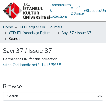
Communities
All of
&
Statistics
Un
DSpace
Collections
Home
İKÜ Dergiler / IKU Journals
YED.JEL Yaşadıkça Eğitim Dergisi / Journal of Education For Life
Sayı 37 / Issue 37
Search
Sayı 37 / Issue 37
Permanent URI for this collection
https://hdl.handle.net/11413/5935
Browse