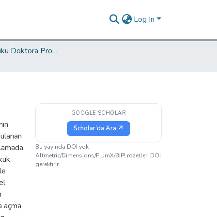
Log In
Kamu Hukuku Doktora Programı / Public Law PhD Program
GOOGLE SCHOLAR
nın
Scholar'da Ara ↗
gulanan
gılamada
Bu yayında DOI yok —
Altmetric/Dimensions/PlumX/BIP! rozetleri DOI
ukuk
gerektirir.
le
el
n
va açma