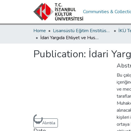
Communities & Collecti
Home
Lisansüstü Eğitim Enstitüsü / Postgraduate Education Institute
İKÜ T
İdari Yargıda Ehliyet ve Husumet
Publication:
İdari Yar
Abstr
Bu çalı
içeriği
ve mede
tarafla
Muhake
alınac
Loading...
kişiler
Alıntıla
ortaya 
Date