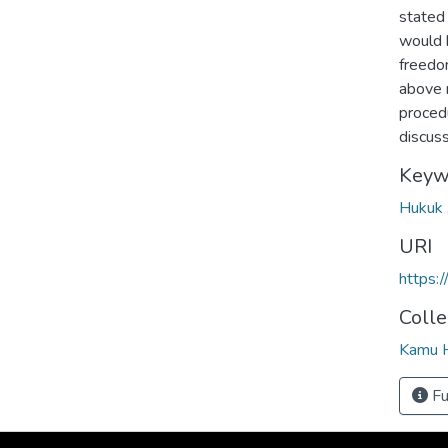
stated 
would 
freedom
above 
procedu
discuss
Keyw
Hukuk
URI
https:
Colle
Kamu H
Fu