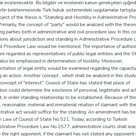
r incelenecektir. Bu bilgiler ve incelenen kanun gerekçeleri ışığın
in belirlenmesinde Türk hukuk sistemindeki uygulamalar tartışılac
ject of the thesis is "Standing and Hostility in Administrative P
rimarily, the concept of "party" would be analized with the theor
ng parties both in administrative and civil procedure law. In this c
ions about jurisdiction and standing in Administrative Procedure
vil Procedure Law would be mentioned. The importance of authori
re regarded as representatives of public legal entities and the St
lso be emphasized in determination of hostility. Moreover,
ntation of legal entity would be examined regarding the capacity
g an action. Another concept , which shall be analized in this stud
concept of "interest". Council of State has stated that place of
ction could determine the existence of personal, legitimate and ac
t, in order standing relationship to be established. Because of this
, reasonable, material and immaterial relation of claimant with th
strative act would suffice for the standing. An amendment has b
 Law of Council of State No.521. Today, according to Turkish
strative Procedure Law No.2577, administrative courts shall lea
 the right opponent, if the claimant has not stated any opponent 