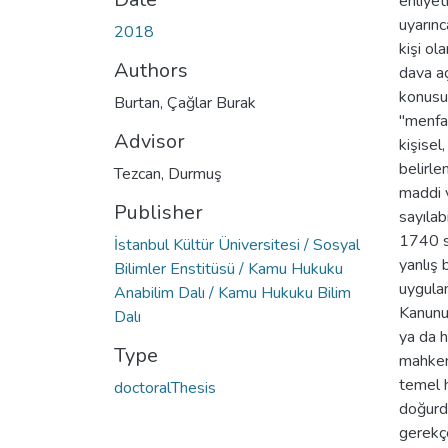
ehliyet
uyarınc
2018
kişi ol
Authors
dava aç
konusu
Burtan, Çağlar Burak
"menfaa
Advisor
kişisel
belirle
Tezcan, Durmuş
maddi v
Publisher
sayılab
1740 sa
İstanbul Kültür Üniversitesi / Sosyal
yanlış 
Bilimler Enstitüsü / Kamu Hukuku
uygulam
Anabilim Dalı / Kamu Hukuku Bilim
Kanunu'
Dalı
ya da 
Type
mahkem
temel h
doctoralThesis
doğurdu
gerekç