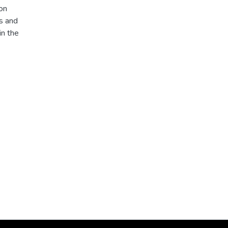
ion
s and
in the