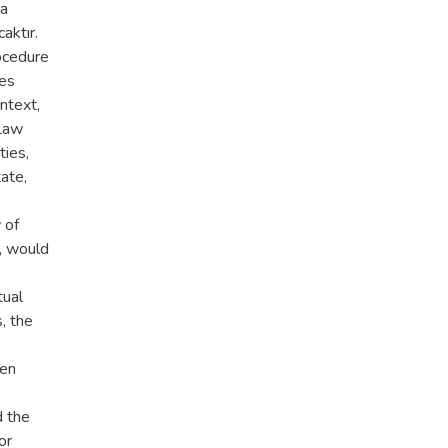
da
aktır.
rocedure
ies
ontext,
 Law
ties,
ate,
 of
y, would
tual
, the
e
een
d the
or