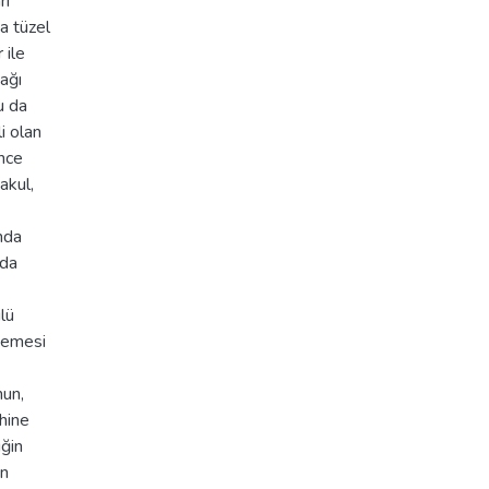
rı
da tüzel
 ile
cağı
u da
i olan
ince
akul,
ında
 da
lü
memesi
mun,
ehine
iğin
an