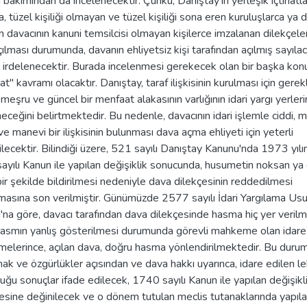
i bakımından da incelenecektir. Çünkü, Danıştay'ın yerleşik içtihatla
a, tüzel kişiliği olmayan ve tüzel kişiliği sona eren kuruluşlarca ya 
an davacının kanuni temsilcisi olmayan kişilerce imzalanan dilekçeler
ılması durumunda, davanın ehliyetsiz kişi tarafından açılmış sayıla
 irdelenecektir. Burada incelenmesi gerekecek olan bir başka kon
t" kavramı olacaktır. Danıştay, taraf ilişkisinin kurulması için gerekl
, meşru ve güncel bir menfaat alakasının varlığının idari yargı yerler
neceğini belirtmektedir. Bu nedenle, davacının idari işlemle ciddi, m
e manevi bir ilişkisinin bulunması dava açma ehliyeti için yeterli
ilecektir. Bilindiği üzere, 521 sayılı Danıştay Kanunu'nda 1973 yıl
yılı Kanun ile yapılan değişiklik sonucunda, husumetin noksan ya
bir şekilde bildirilmesi nedeniyle dava dilekçesinin reddedilmesi
asına son verilmiştir. Günümüzde 2577 sayılı İdari Yargılama Usu
na göre, davacı tarafından dava dilekçesinde hasma hiç yer veril
hasmın yanlış gösterilmesi durumunda görevli mahkeme olan idare
elerince, açılan dava, doğru hasma yönlendirilmektedir. Bu duru
ak ve özgürlükler açısından ve dava hakkı uyarınca, idare edilen l
ğu sonuçlar ifade edilecek, 1740 sayılı Kanun ile yapılan değişikl
esine değinilecek ve o dönem tutulan meclis tutanaklarında yapıl