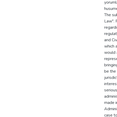
yorumla
husumet
The sub
Law". P
regardi
regulat
and Ci
which a
would a
represe
bringin
be the 
jurisdi
interes
serious
admini
made in
Admini
case to