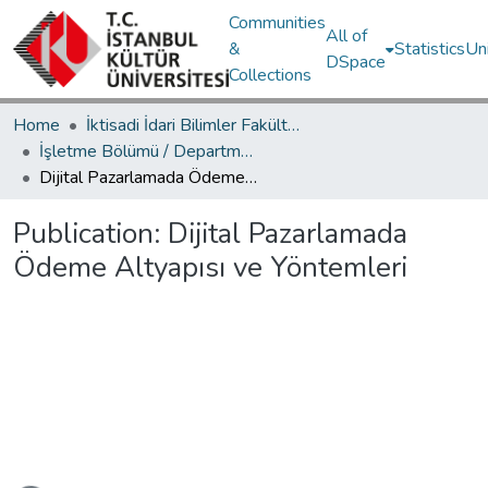
Communities
All of
&
Statistics
Un
DSpace
Collections
Home
İktisadi İdari Bilimler Fakültesi / Faculty of Economics and Administrative Sciences
İşletme Bölümü / Department of Business Administration
Dijital Pazarlamada Ödeme Altyapısı ve Yöntemleri
Publication:
Dijital Pazarlamada
Ödeme Altyapısı ve Yöntemleri