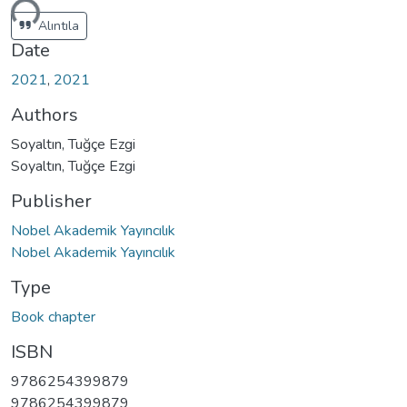
ding...
Alıntıla
Date
2021
,
2021
Authors
Soyaltın, Tuğçe Ezgi
Soyaltın, Tuğçe Ezgi
Publisher
Nobel Akademik Yayıncılık
Nobel Akademik Yayıncılık
Type
Book chapter
ISBN
9786254399879
9786254399879