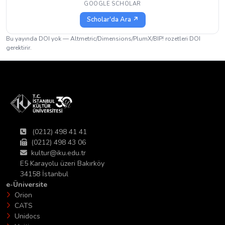
GOOGLE SCHOLAR
Scholar'da Ara ↗
Bu yayında DOI yok — Altmetric/Dimensions/PlumX/BIP! rozetleri DOI
gerektirir.
(0212) 498 41 41
(0212) 498 43 06
kultur@iku.edu.tr
E5 Karayolu üzeri Bakırköy
34158 İstanbul
e-Üniversite
Orion
CATS
Unidocs