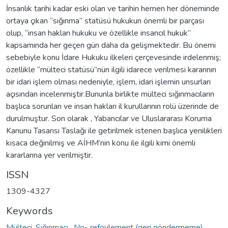
İnsanlık tarihi kadar eski olan ve tarihin hemen her döneminde
ortaya çıkan “sığınma” statüsü hukukun önemli bir parçası
olup, “insan hakları hukuku ve özellikle insancıl hukuk”
kapsamında her geçen gün daha da gelişmektedir. Bu önemi
sebebiyle konu İdare Hukuku ilkeleri çerçevesinde irdelenmiş;
özellikle “mülteci statüsü”nün ilgili idarece verilmesi kararının
bir idari işlem olması nedeniyle, işlem, idari işlemin unsurları
açısından incelenmiştir.Bununla birlikte mülteci sığınmacıların
başlıca sorunları ve insan hakları il kurullarının rolü üzerinde de
durulmuştur. Son olarak , Yabancılar ve Uluslararası Koruma
Kanunu Tasarısı Taslağı ile getirilmek istenen başlıca yenilikleri
kısaca değinilmiş ve AİHM’nin konu ile ilgili kimi önemli
kararlarına yer verilmiştir.
ISSN
1309-4327
Keywords
Mülteci, Sığınmacı
,
No- refoulement (geri göndermeme)