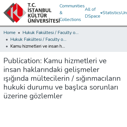
Communities
All of
&
Statistics
Un
DSpace
Collections
Home
Hukuk Fakültesi / Faculty of Law
Hukuk Fakültesi / Faculty of Law
Kamu hizmetleri ve insan haklarındaki gelişmeler ışığında mültecilerin / sığınmacıların hukuki durumu ve başlıca sorunları üzerine gözlemler
Publication:
Kamu hizmetleri ve
insan haklarındaki gelişmeler
ışığında mültecilerin / sığınmacıların
hukuki durumu ve başlıca sorunları
üzerine gözlemler