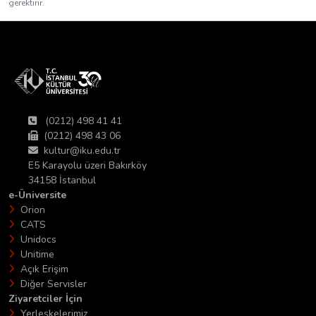
gerektirir.
(0212) 498 41 41
(0212) 498 43 06
kultur@iku.edu.tr
E5 Karayolu üzeri Bakırköy
34158 İstanbul
e-Üniversite
Orion
CATS
Unidocs
Unitime
Açık Erişim
Diğer Servisler
Ziyaretciler İçin
Yerleşkelerimiz