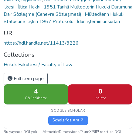
ilkesi
,
İltica Hakkı
,
1951 Tarihli Mültecilerin Hukuki Durumuna
Dair Sözleşme (Cenevre Sözleşmesi)
,
Mültecilerin Hukuki
Statüsüne İlişkin 1967 Protokolü
,
İdari işlemin unsurları
URI
https://hdl.handle.net/11413/3226
Collections
Hukuk Fakültesi / Faculty of Law
Full item page
4
0
Görüntülenme
İndirme
GOOGLE SCHOLAR
Scholar'da Ara ↗
Bu yayında DOI yok — Altmetric/Dimensions/PlumX/BIP! rozetleri DOI