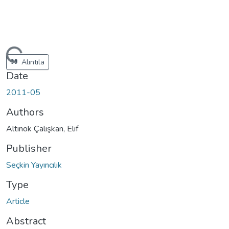
oading...
Alıntıla
Date
2011-05
Authors
Altınok Çalışkan, Elif
Publisher
Seçkin Yayıncılık
Type
Article
Abstract