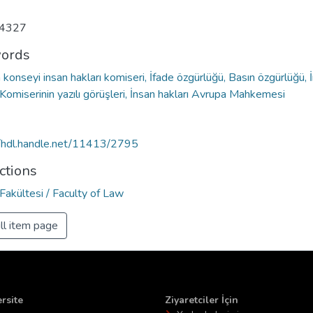
4327
ords
konseyi insan hakları komiseri, İfade özgürlüğü, Basın özgürlüğü, 
 Komiserinin yazılı görüşleri, İnsan hakları Avrupa Mahkemesi
//hdl.handle.net/11413/2795
ctions
Fakültesi / Faculty of Law
ll item page
rsite
Ziyaretciler İçin