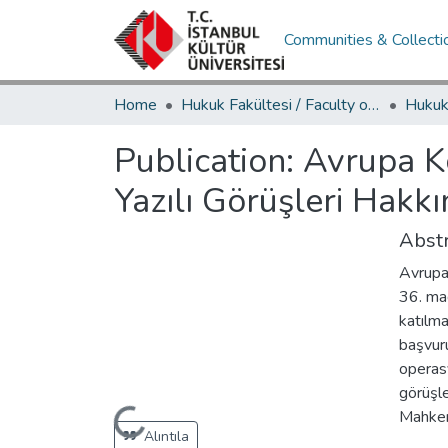
Communities & Collecti
Home
Hukuk Fakültesi / Faculty of Law
Publication:
Avrupa Ko
Yazılı Görüşleri Hakk
Abstr
Avrupa
36. mad
katılma
başvuru
operasy
görüşle
Mahkeme
Loading...
Alıntıla