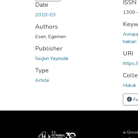
ISSN
Date
1309-
2010-03
Keyw
Authors
Avrupa 
Esen, Egemen
hakları
Publisher
URI
Seçkin Yayıncılık
https:
Type
Colle
Article
Hukuk 
Fu
e-Ünive