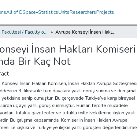
ons
All of DSpace
Statistics
Units
Researchers
Projects
Hukuk Fakültesi / Faculty of Law
Avrupa Konseyi İnsan Hakları Komiseri ve Türkiye’ye İlişkin Yazılı Görüşleri Hakkında Bir Kaç Not
nseyi İnsan Hakları Komiseri v
ında Bir Kaç Not
act
 Konseyi İnsan Hakları Komiseri, İnsan Hakları Avrupa Sözleşmesi
desinin 3. fıkrası ile tüm davalara yazılı görüş sunma ve duruşmal
 yetkisine sahip olmuştur. Bu çerçevede Türkiye’ye karşı bireysel
larda üç ayrı yazılı görüş sunmuştur. Bunlar; terörle mücadele
onları, tutuklu gazeteciler ve tutuklu milletvekillerine ilişkin yazılı
rdir. Bu çalışma kapsamında, Komiser’in İnsan Hakları Avrupa
si ile ilişkisi ve Türkiye’ye ilişkin yazılı görüşleri değerlendirilmek