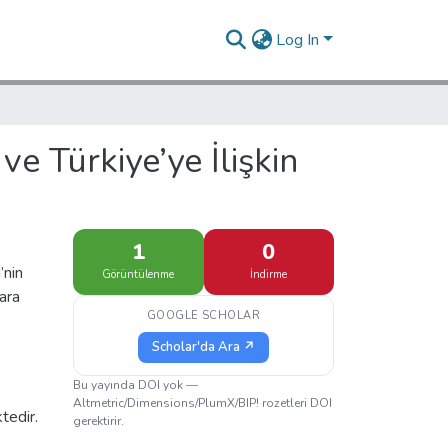
Log In
e Türkiye’ye İlişkin
1
0
’nin
Görüntülenme
İndirme
ara
GOOGLE SCHOLAR
Scholar'da Ara ↗
Bu yayında DOI yok —
Altmetric/Dimensions/PlumX/BIP! rozetleri DOI
tedir.
gerektirir.