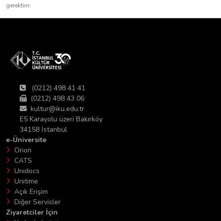
gerektirir.
(0212) 498 41 41
(0212) 498 43 06
kultur@iku.edu.tr
E5 Karayolu üzeri Bakırköy
34158 İstanbul
e-Üniversite
Orion
CATS
Unidocs
Unitime
Açık Erişim
Diğer Servisler
Ziyaretciler İçin