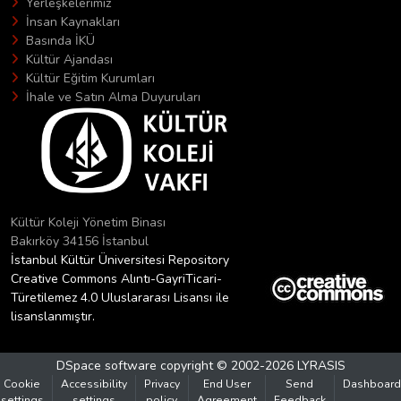
Yerleşkelerimiz
İnsan Kaynakları
Basında İKÜ
Kültür Ajandası
Kültür Eğitim Kurumları
İhale ve Satın Alma Duyuruları
Kültür Koleji Yönetim Binası
Bakırköy 34156 İstanbul
İstanbul Kültür Üniversitesi Repository
Creative Commons Alıntı-GayriTicari-
Türetilemez 4.0 Uluslararası Lisansı ile
lisanslanmıştır.
DSpace software
copyright © 2002-2026
LYRASIS
Cookie
Accessibility
Privacy
End User
Send
Dashboard
settings
settings
policy
Agreement
Feedback