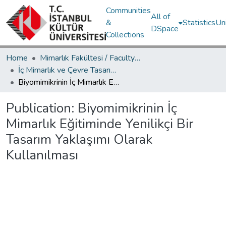
Communities
All of
&
Statistics
Un
DSpace
Collections
Home
Mimarlık Fakültesi / Faculty of Architecture
İç Mimarlık ve Çevre Tasarımı Bölümü / Department of Interior Architecture and Environmental Design
Biyomimikrinin İç Mimarlık Eğitiminde Yenilikçi Bir Tasarım Yaklaşımı Olarak Kullanılması
Publication:
Biyomimikrinin İç
Mimarlık Eğitiminde Yenilikçi Bir
Tasarım Yaklaşımı Olarak
Kullanılması