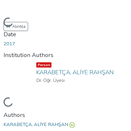
Loading...
Alıntıla
Date
2017
Institution Authors
Item type:
,
Person
KARABETÇA, ALİYE RAHŞAN
Dr. Öğr. Üyesi
Loading...
Authors
KARABETÇA, ALİYE RAHŞAN