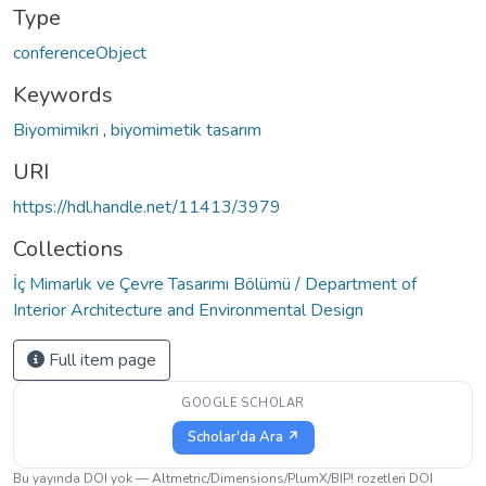
Type
conferenceObject
Keywords
Biyomimikri
,
biyomimetik tasarım
URI
https://hdl.handle.net/11413/3979
Collections
İç Mimarlık ve Çevre Tasarımı Bölümü / Department of
Interior Architecture and Environmental Design
Full item page
GOOGLE SCHOLAR
Scholar'da Ara ↗
Bu yayında DOI yok — Altmetric/Dimensions/PlumX/BIP! rozetleri DOI