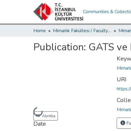
Communities & Collecti
Home
Mimarlık Fakültesi / Faculty of Architecture
Publication:
GATS ve M
Keyw
Mimarlı
URI
https:
Colle
Mimarl
Loading...
Alıntıla
Date
Fu