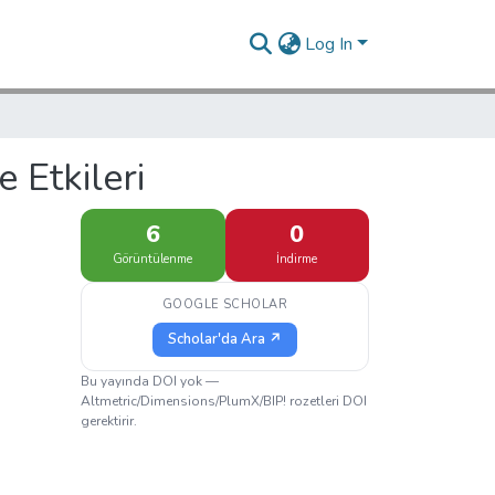
Log In
 Etkileri
6
0
Görüntülenme
İndirme
GOOGLE SCHOLAR
Scholar'da Ara ↗
Bu yayında DOI yok —
Altmetric/Dimensions/PlumX/BIP! rozetleri DOI
gerektirir.