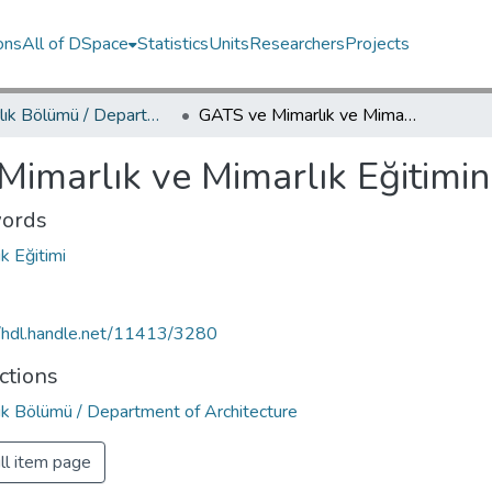
ons
All of DSpace
Statistics
Units
Researchers
Projects
Mimarlık Bölümü / Department of Architecture
GATS ve Mimarlık ve Mimarlık Eğitimine Etkileri
imarlık ve Mimarlık Eğitimine
ords
k Eğitimi
//hdl.handle.net/11413/3280
ctions
ık Bölümü / Department of Architecture
ll item page