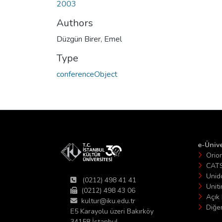
2003
Authors
Düzgün Birer, Emel
Type
conferenceObject
e-Ünive
Orio
CAT
Unid
(0212) 498 41 41
Unit
(0212) 498 43 06
Açık 
kultur@iku.edu.tr
Diğer
E5 Karayolu üzeri Bakırköy
34158 İstanbul