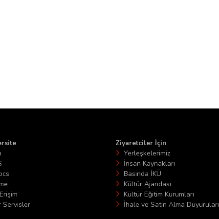
rsite
Ziyaretciler İçin
n
Yerleşkelerimiz
S
İnsan Kaynakları
ocs
Basında İKÜ
ime
Kültür Ajandası
Erişim
Kültür Eğitim Kurumları
 Servisler
İhale ve Satın Alma Duyuruları