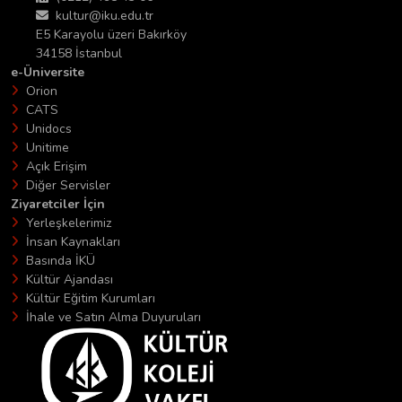
kultur@iku.edu.tr
E5 Karayolu üzeri Bakırköy
34158 İstanbul
e-Üniversite
Orion
CATS
Unidocs
Unitime
Açık Erişim
Diğer Servisler
Ziyaretciler İçin
Yerleşkelerimiz
İnsan Kaynakları
Basında İKÜ
Kültür Ajandası
Kültür Eğitim Kurumları
İhale ve Satın Alma Duyuruları