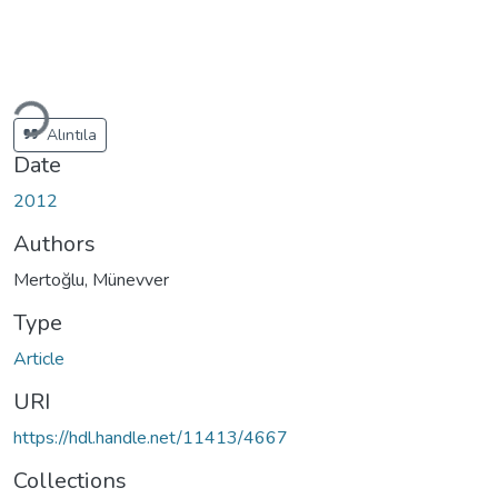
ding...
Alıntıla
Date
2012
Authors
Mertoğlu, Münevver
Type
Article
URI
https://hdl.handle.net/11413/4667
Collections