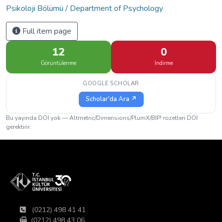
Psikoloji Bölümü / Department of Psychology
Full item page
12
0
Görüntülenme
İndirme
GOOGLE SCHOLAR
Scholar'da Ara ↗
Bu yayında DOI yok — Altmetric/Dimensions/PlumX/BIP! rozetleri DOI
gerektirir.
(0212) 498 41 41
(0212) 498 43 06