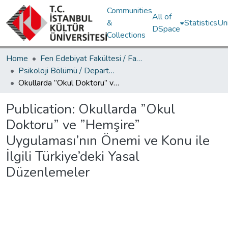
Communities
All of
&
Statistics
Un
DSpace
Collections
Home
Fen Edebiyat Fakültesi / Faculty of Letters and Sciences
Psikoloji Bölümü / Department of Psychology
Okullarda ”Okul Doktoru” ve ”Hemşire” Uygulaması’nın Önemi ve Konu ile İlgili Türkiye’deki Yasal Düzenlemeler
Publication:
Okullarda ”Okul
Doktoru” ve ”Hemşire”
Uygulaması’nın Önemi ve Konu ile
İlgili Türkiye’deki Yasal
Düzenlemeler