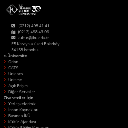
(0212) 498 41 41
(0212) 498 43 06
kultur@iku.edu.tr
E5 Karayolu üzeri Bakırköy
34158 İstanbul
e-Üniversite
Orion
CATS
Unidocs
Unitime
Açık Erişim
Diğer Servisler
Ziyaretciler İçin
Yerleşkelerimiz
İnsan Kaynakları
Basında İKÜ
Kültür Ajandası
Kültür Eğitim Kurumları