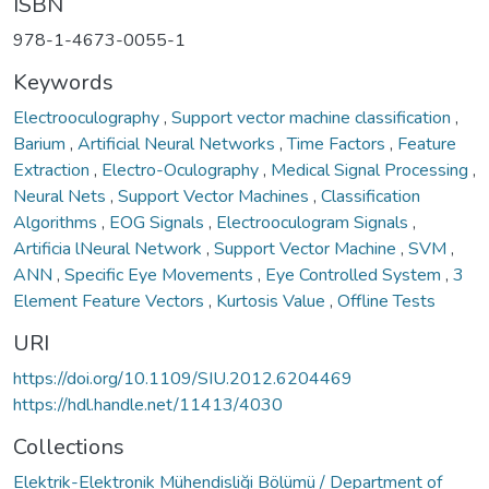
ISBN
978-1-4673-0055-1
Keywords
Electrooculography
,
Support vector machine classification
,
Barium
,
Artificial Neural Networks
,
Time Factors
,
Feature
Extraction
,
Electro-Oculography
,
Medical Signal Processing
,
Neural Nets
,
Support Vector Machines
,
Classification
Algorithms
,
EOG Signals
,
Electrooculogram Signals
,
Artificia lNeural Network
,
Support Vector Machine
,
SVM
,
ANN
,
Specific Eye Movements
,
Eye Controlled System
,
3
Element Feature Vectors
,
Kurtosis Value
,
Offline Tests
URI
https://doi.org/10.1109/SIU.2012.6204469
https://hdl.handle.net/11413/4030
Collections
Elektrik-Elektronik Mühendisliği Bölümü / Department of