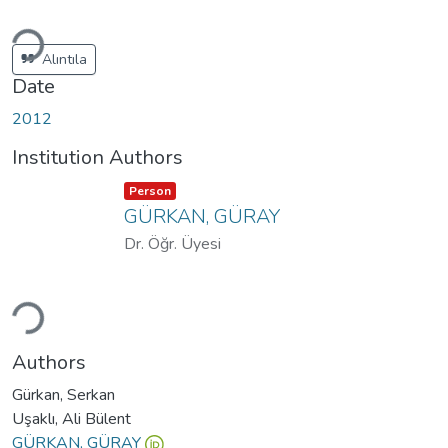
Loading...
Alıntıla
Date
2012
Institution Authors
Item type:
,
Person
GÜRKAN, GÜRAY
Dr. Öğr. Üyesi
Loading...
Authors
Gürkan, Serkan
Uşaklı, Ali Bülent
GÜRKAN, GÜRAY