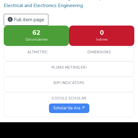
Electrical and Electronics Engineering
Full item page
62
0
Görüntülenme
İndirme
ALTMETRIC
DIMENSIONS
PLUMX METRIKLERI
BIP! INDICATORS
GOOGLE SCHOLAR
Scholar'da Ara ↗