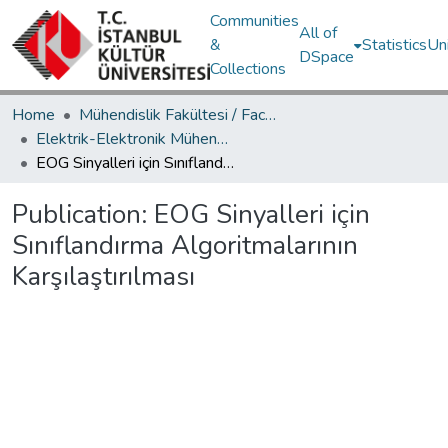
Communities
All of
&
Statistics
Un
DSpace
Collections
Home
Mühendislik Fakültesi / Faculty of Engineering
Elektrik-Elektronik Mühendisliği Bölümü / Department of Electrical and Electronics Engineering
EOG Sinyalleri için Sınıflandırma Algoritmalarının Karşılaştırılması
Publication:
EOG Sinyalleri için
Sınıflandırma Algoritmalarının
Karşılaştırılması