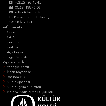
(0212) 498 41 41
(0212) 498 43 06
kultur@iku.edu.tr
E5 Karayolu üzeri Bakırköy
34158 İstanbul
e-Üniversite
Orion
CATS
Unidocs
Unitime
Açık Erişim
Diğer Servisler
Ziyaretciler İçin
Yerleşkelerimiz
İnsan Kaynakları
Basında İKÜ
Kültür Ajandası
Kültür Eğitim Kurumları
İhale ve Satın Alma Duyuruları