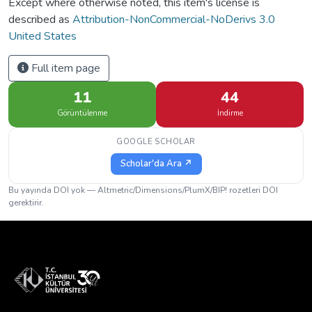
Except where otherwise noted, this item's license is
described as
Attribution-NonCommercial-NoDerivs 3.0
United States
Full item page
11
44
Görüntülenme
İndirme
GOOGLE SCHOLAR
Scholar'da Ara ↗
Bu yayında DOI yok — Altmetric/Dimensions/PlumX/BIP! rozetleri DOI
gerektirir.