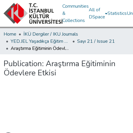
Communities
All of
&
Statistics
Un
DSpace
Collections
Home
İKÜ Dergiler / IKU Journals
YED.JEL Yaşadıkça Eğitim Dergisi / Journal of Education For Life
Sayı 21 / Issue 21
Araştırma Eğitiminin Ödevlere Etkisi
Publication:
Araştırma Eğitiminin
Ödevlere Etkisi