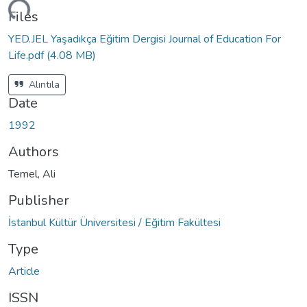
ding...
Files
YED.JEL Yaşadıkça Eğitim Dergisi Journal of Education For
Life.pdf
(4.08 MB)
Alıntıla
Date
1992
Authors
Temel, Ali
Publisher
İstanbul Kültür Üniversitesi / Eğitim Fakültesi
Type
Article
ISSN