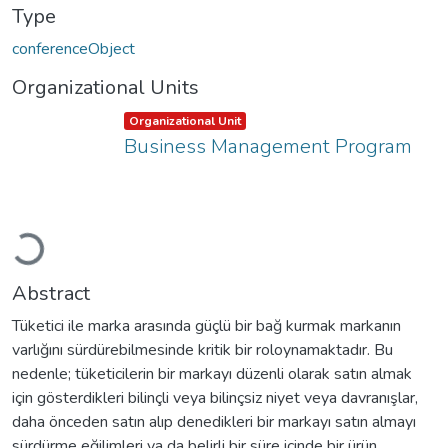
Type
conferenceObject
Organizational Units
Item type:
,
Organizational Unit
Business Management Program
Loading...
Abstract
Tüketici ile marka arasında güçlü bir bağ kurmak markanın
varlığını sürdürebilmesinde kritik bir roloynamaktadır. Bu
nedenle; tüketicilerin bir markayı düzenli olarak satın almak
için gösterdikleri bilinçli veya bilinçsiz niyet veya davranışlar,
daha önceden satın alıp denedikleri bir markayı satın almayı
sürdürme eğilimleri ya da belirli bir süre içinde bir ürün