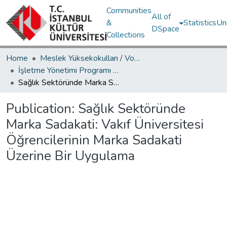
Communities
All of
&
Statistics
Un
DSpace
Collections
Home
Meslek Yüksekokulları / Vocational Schools
İşletme Yönetimi Programı / Business Management Program
Sağlık Sektöründe Marka Sadakati: Vakıf Üniversitesi Öğrencilerinin Marka Sadakati Üzerine Bir Uygulama
Publication:
Sağlık Sektöründe
Marka Sadakati: Vakıf Üniversitesi
Öğrencilerinin Marka Sadakati
Üzerine Bir Uygulama