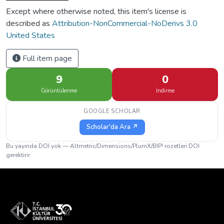
Except where otherwise noted, this item's license is
described as
Attribution-NonCommercial-NoDerivs 3.0
United States
Full item page
9
0
Görüntülenme
İndirme
GOOGLE SCHOLAR
Scholar'da Ara ↗
Bu yayında DOI yok — Altmetric/Dimensions/PlumX/BIP! rozetleri DOI
gerektirir.