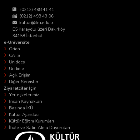
(0212) 498 41 41
(0212) 498 43 06
kultur@iku.edu.tr
E5 Karayolu üzeri Bakırköy
34158 İstanbul
e-Üniversite
Orion
CATS
Unidocs
Unitime
Açık Erişim
Diğer Servisler
Ziyaretciler İçin
Yerleşkelerimiz
İnsan Kaynakları
Basında İKÜ
Kültür Ajandası
Kültür Eğitim Kurumları
İhale ve Satın Alma Duyuruları