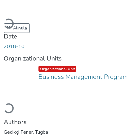
Loading...
Alıntıla
Date
2018-10
Organizational Units
Item type:
,
Organizational Unit
Business Management Program
Loading...
Authors
Gedikçi Fener, Tuğba