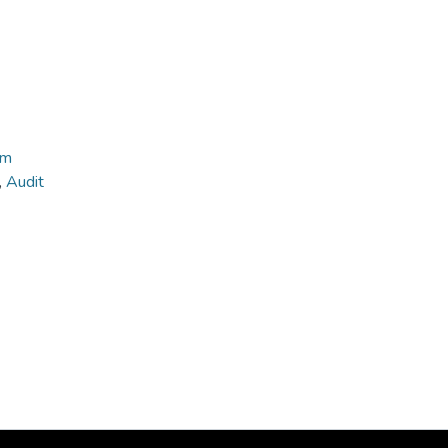
im
,
Audit