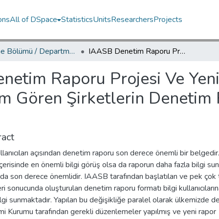
ons
All of DSpace
Statistics
Units
Researchers
Projects
İşletme Bölümü / Department of Business Administration
IAASB Denetim Raporu Projesi Ve Yeni Denetim Raporu: Borsa İstanbul’da İşlem Gören Şirketlerin Denetim Raporları Üzerine Bir Araştırma
netim Raporu Projesi Ve Yen
em Gören Şirketlerin Denetim 
act
ullanıcıları açısından denetim raporu son derece önemli bir belgedir
çerisinde en önemli bilgi görüş olsa da raporun daha fazla bilgi su
da son derece önemlidir. IAASB tarafından başlatılan ve pek çok t
ri sonucunda oluşturulan denetim raporu formatı bilgi kullanıcıları
ilgi sunmaktadır. Yapılan bu değişikliğe paralel olarak ülkemizde 
mi Kurumu tarafından gerekli düzenlemeler yapılmış ve yeni rapor