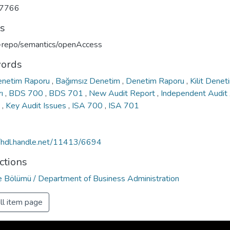
7766
ts
u-repo/semantics/openAccess
ords
enetim Raporu
,
Bağımsız Denetim
,
Denetim Raporu
,
Kilit Denet
rı
,
BDS 700
,
BDS 701
,
New Audit Report
,
Independent Audit
t
,
Key Audit Issues
,
ISA 700
,
ISA 701
//hdl.handle.net/11413/6694
ctions
e Bölümü / Department of Business Administration
ll item page