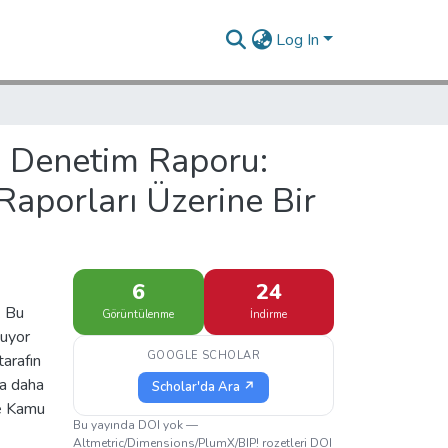
Log In
i Denetim Raporu:
Raporları Üzerine Bir
6
24
. Bu
Görüntülenme
İndirme
nuyor
GOOGLE SCHOLAR
arafın
na daha
Scholar'da Ara ↗
de Kamu
Bu yayında DOI yok —
Altmetric/Dimensions/PlumX/BIP! rozetleri DOI