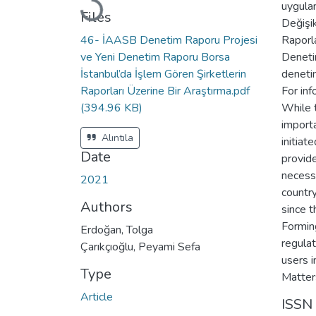
uygula
Loading...
Files
Değişik
46- İAASB Denetim Raporu Projesi
Raporla
ve Yeni Denetim Raporu Borsa
Deneti
İstanbul’da İşlem Gören Şirketlerin
denetim
Raporları Üzerine Bir Araştırma.pdf
For inf
(394.96 KB)
While t
importa
Alıntıla
initiat
Date
provide
necess
2021
country
Authors
since 
Formin
Erdoğan, Tolga
regulat
Çarıkçıoğlu, Peyami Sefa
users 
Type
Matter
Article
ISSN