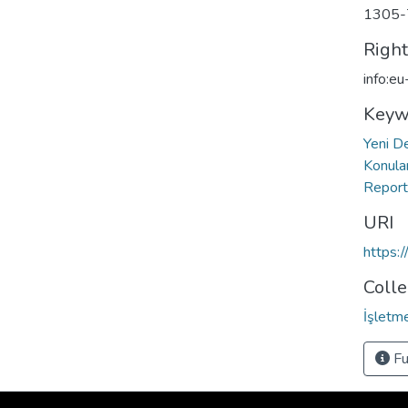
1305-
Righ
info:e
Keyw
Yeni D
Konula
Repor
URI
https:
Colle
İşletm
Fu