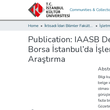
Communities & Collecti
Home
İktisadi İdari Bilimler Fakültesi / Faculty of Economics and Administrative Sciences
Publication:
IAASB De
Borsa İstanbul’da İşl
Araştırma
Abstr
Bilgi k
belge i
olması 
görüşle
fazla b
Gözeti