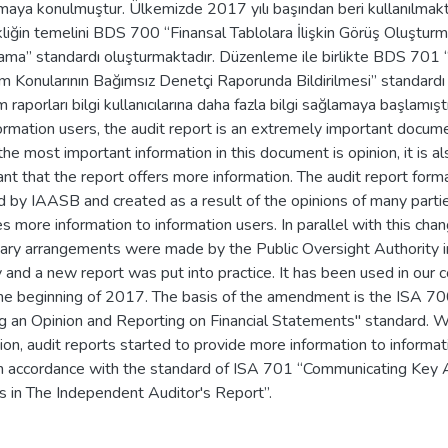
maya konulmuştur. Ülkemizde 2017 yılı başından beri kullanılmakt
liğin temelini BDS 700 “Finansal Tablolara İlişkin Görüş Oluştur
ma” standardı oluşturmaktadır. Düzenleme ile birlikte BDS 701 “K
m Konularının Bağımsız Denetçi Raporunda Bildirilmesi” standardı
 raporları bilgi kullanıcılarına daha fazla bilgi sağlamaya başlamıştı
ormation users, the audit report is an extremely important docum
he most important information in this document is opinion, it is al
nt that the report offers more information. The audit report form
ed by IAASB and created as a result of the opinions of many parti
s more information to information users. In parallel with this chan
ary arrangements were made by the Public Oversight Authority i
 and a new report was put into practice. It has been used in our 
the beginning of 2017. The basis of the amendment is the ISA 70
g an Opinion and Reporting on Financial Statements" standard. W
ion, audit reports started to provide more information to informat
in accordance with the standard of ISA 701 “Communicating Key 
s in The Independent Auditor's Report”.