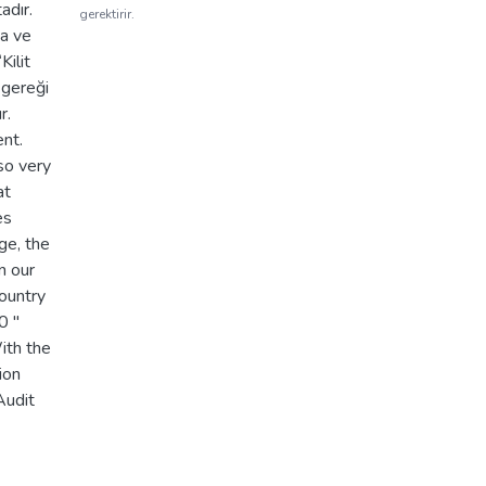
adır.
gerektirir.
ma ve
ilit
 gereği
r.
ent.
so very
at
es
ge, the
n our
country
0 "
ith the
ion
Audit