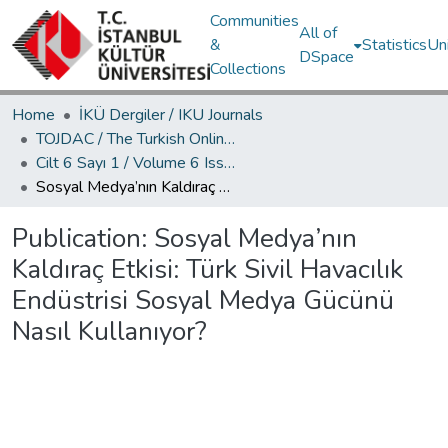
Communities
All of
&
Statistics
Un
DSpace
Collections
Home
İKÜ Dergiler / IKU Journals
TOJDAC / The Turkish Online Journal of Design Art and Communication
Cilt 6 Sayı 1 / Volume 6 Issue 1
Sosyal Medya’nın Kaldıraç Etkisi: Türk Sivil Havacılık Endüstrisi Sosyal Medya Gücünü Nasıl Kullanıyor?
Publication:
Sosyal Medya’nın
Kaldıraç Etkisi: Türk Sivil Havacılık
Endüstrisi Sosyal Medya Gücünü
Nasıl Kullanıyor?