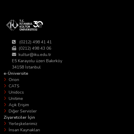
(0212) 498 41 41
(0212) 498 43 06
kultur@iku.edu.tr
E5 Karayolu üzeri Bakırköy
34158 İstanbul
e-Üniversite
Orion
CATS
Unidocs
Unitime
Açık Erişim
Diğer Servisler
Ziyaretciler İçin
Yerleşkelerimiz
İnsan Kaynakları