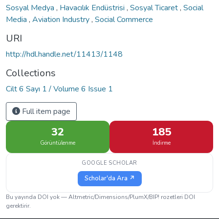
Sosyal Medya
,
Havacılık Endüstrisi
,
Sosyal Ticaret
,
Social
Media
,
Aviation Industry
,
Social Commerce
URI
http://hdl.handle.net/11413/1148
Collections
Cilt 6 Sayı 1 / Volume 6 Issue 1
Full item page
32
185
Görüntülenme
İndirme
GOOGLE SCHOLAR
Scholar'da Ara ↗
Bu yayında DOI yok — Altmetric/Dimensions/PlumX/BIP! rozetleri DOI
gerektirir.