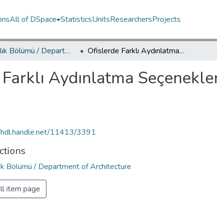
ons
All of DSpace
Statistics
Units
Researchers
Projects
Mimarlık Bölümü / Department of Architecture
Ofislerde Farklı Aydınlatma Seçeneklerinde Duvar Rengi Tercihi
 Farklı Aydınlatma Seçenekle
//hdl.handle.net/11413/3391
ctions
ık Bölümü / Department of Architecture
ll item page