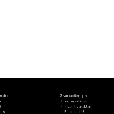
rsite
Ziyaretciler İçin
n
Yerleşkelerimiz
S
İnsan Kaynakları
ocs
Basında İKÜ