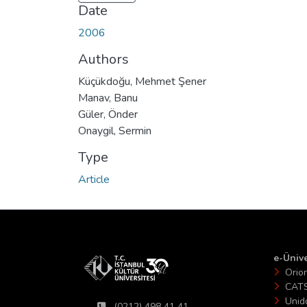
Date
2006
Authors
Küçükdoğu, Mehmet Şener
Manav, Banu
Güler, Önder
Onaygil, Sermin
Type
Article
e-Ünive
Orio
CAT
Unid
(0212) 498 41 41