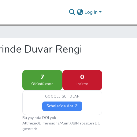
Log In
rinde Duvar Rengi
7
0
Görüntülenme
İndirme
GOOGLE SCHOLAR
Scholar'da Ara ↗
Bu yayında DOI yok —
Altmetric/Dimensions/PlumX/BIP! rozetleri DOI
gerektirir.