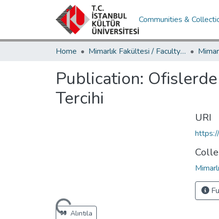
Communities & Collecti
Home
Mimarlık Fakültesi / Faculty of Architecture
Publication:
Ofislerde
Tercihi
URI
https:
Colle
Mimarl
Fu
Loading...
Alıntıla