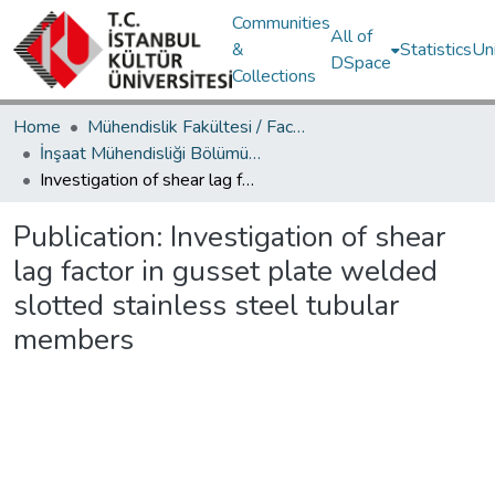
Communities
All of
&
Statistics
Un
DSpace
Collections
Home
Mühendislik Fakültesi / Faculty of Engineering
İnşaat Mühendisliği Bölümü / Department of Civil Engineering
Investigation of shear lag factor in gusset plate welded slotted stainless steel tubular members
Publication:
Investigation of shear
lag factor in gusset plate welded
slotted stainless steel tubular
members