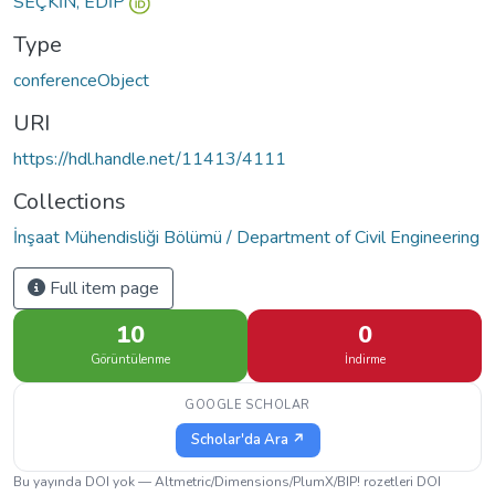
SEÇKİN, EDİP
Type
conferenceObject
URI
https://hdl.handle.net/11413/4111
Collections
İnşaat Mühendisliği Bölümü / Department of Civil Engineering
Full item page
10
0
Görüntülenme
İndirme
GOOGLE SCHOLAR
Scholar'da Ara ↗
Bu yayında DOI yok — Altmetric/Dimensions/PlumX/BIP! rozetleri DOI