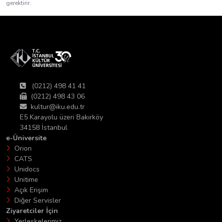
gerektirir.
(0212) 498 41 41
(0212) 498 43 06
kultur@iku.edu.tr
E5 Karayolu üzeri Bakırköy
34158 İstanbul
e-Üniversite
Orion
CATS
Unidocs
Unitime
Açık Erişim
Diğer Servisler
Ziyaretciler İçin
Yerleşkelerimiz