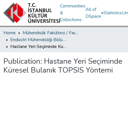
Communities
All of
&
Statistics
Un
DSpace
Collections
Home
Mühendislik Fakültesi / Faculty of Engineering
Endüstri Mühendisliği Bölümü / Department of Industrial Engineering
Hastane Yeri Seçiminde Küresel Bulanık TOPSIS Yöntemi
Publication:
Hastane Yeri Seçiminde
Küresel Bulanık TOPSIS Yöntemi