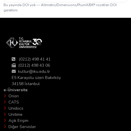
Bu yayında DOI yok — Altmetric/Dimensions/PlumX/BIP! rozetleri DOI
gerektirir.
(0212) 498 41 41
(0212) 498 43 06
kultur@iku.edu.tr
E5 Karayolu üzeri Bakırköy
34158 İstanbul
e-Üniversite
Orion
CATS
Unidocs
Unitime
Açık Erişim
Diğer Servisler