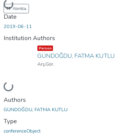
Loading...
Alıntıla
Date
2019-06-11
Institution Authors
Item type:
,
Person
GÜNDOĞDU, FATMA KUTLU
Arş.Gör.
Loading...
Authors
GÜNDOĞDU, FATMA KUTLU
Type
conferenceObject