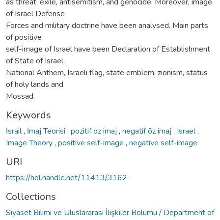
as threat, exile, antisemitism, and genocide. Moreover, image
of Israel Defense
Forces and military doctrine have been analysed. Main parts
of positive
self-image of Israel have been Declaration of Establishment
of State of Israel,
National Anthem, Israeli flag, state emblem, zionism, status
of holy lands and
Mossad.
Keywords
İsrail
,
İmaj Teorisi
,
pozitif öz imaj
,
negatif öz imaj
,
Israel
,
Image Theory
,
positive self-image
,
negative self-image
URI
https://hdl.handle.net/11413/3162
Collections
Siyaset Bilimi ve Uluslararası İlişkiler Bölümü / Department of