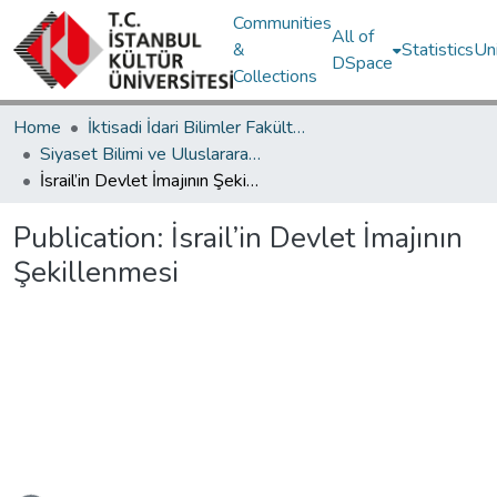
Communities
All of
&
Statistics
Un
DSpace
Collections
Home
İktisadi İdari Bilimler Fakültesi / Faculty of Economics and Administrative Sciences
Siyaset Bilimi ve Uluslararası İlişkiler Bölümü / Department of Political Science and International Relations
İsrail’in Devlet İmajının Şekillenmesi
Publication:
İsrail’in Devlet İmajının
Şekillenmesi
ading...