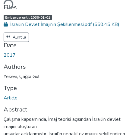
Files
A
,
Embargo until 2030-01-01
c
İsrail’in Devlet İmajının Şekillenmesi.pdf
(558.45 KB)
c
e
s
s
Alıntıla
s
t
Date
a
t
u
2017
s
:
Authors
Yesevi, Çağla Gül
Type
Article
Abstract
Çalışma kapsamında, İmaj teorisi açısından İsrail’in devlet
imajını oluşturan
unsurlar açıklanmıştır. İsrail’in negatif öz imajını şekillendiren