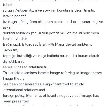
tehdit,
sürgün, Antisemitizm ve soykırım konularına değinilmiştir.
İsrail’in negatif
öz imajını dönüştüren bir kurum olarak İsrail ordusunun imajı ve
askeri
doktrini açıklanmıştır. İsrail’in pozitif milli öz imajını belirleyen
İsrail devletinin
Bağımsızlık Bildirgesi, İsrail Milli Marşı, devlet amblemi,
Siyonizm,
toprağın kutsallığı ve imaja katkıda bulunan bir kurum olarak
dış istihbarat
servisi Mossad anlatılmıştır.
This article examines Israel’s image referring to Image theory.
Image theory
has been considered as a significant tool to study
international relations and
foreign policy. Elements of Israel’s negative self-image has
been presented