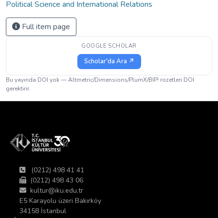
Political Science and International Relations
Full item page
GOOGLE SCHOLAR
Scholar'da Ara ↗
Bu yayında DOI yok — Altmetric/Dimensions/PlumX/BIP! rozetleri DOI
gerektirir.
(0212) 498 41 41
(0212) 498 43 06
kultur@iku.edu.tr
E5 Karayolu üzeri Bakırköy
34158 İstanbul