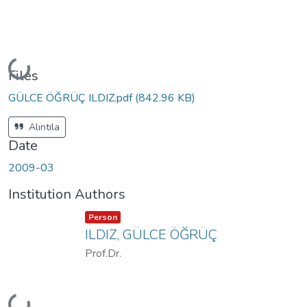
Loading...
Files
GÜLCE ÖĞRÜÇ ILDIZ.pdf
(842.96 KB)
Alıntıla
Date
2009-03
Institution Authors
Item type:
,
Person
ILDIZ, GÜLCE ÖĞRÜÇ
Prof.Dr.