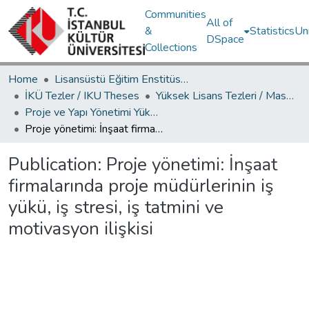
Communities
All of
&
Statistics
Un
DSpace
Collections
Home
Lisansüstü Eğitim Enstitüsü / Postgraduate Education Institute
İKÜ Tezler / IKU Theses
Yüksek Lisans Tezleri / Master's Theses
Proje ve Yapı Yönetimi Yüksek Lisans Programı / Project Management Master's Degree Program
Proje yönetimi: İnşaat firmalarında proje müdürlerinin iş yükü, iş stresi, iş tatmini ve motivasyon ilişkisi
Publication:
Proje yönetimi: İnşaat
firmalarında proje müdürlerinin iş
yükü, iş stresi, iş tatmini ve
motivasyon ilişkisi