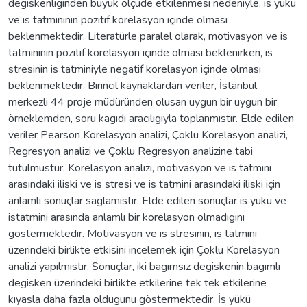
degiskenliginden büyük ölçüde etkilenmesi nedeniyle, is yükü
ve is tatmininin pozitif korelasyon içinde olması
beklenmektedir. Literatürle paralel olarak, motivasyon ve is
tatmininin pozitif korelasyon içinde olması beklenirken, is
stresinin is tatminiyle negatif korelasyon içinde olması
beklenmektedir. Birincil kaynaklardan veriler, İstanbul
merkezli 44 proje müdüründen olusan uygun bir uygun bir
örneklemden, soru kagıdı aracılıgıyla toplanmıstır. Elde edilen
veriler Pearson Korelasyon analizi, Çoklu Korelasyon analizi,
Regresyon analizi ve Çoklu Regresyon analizine tabi
tutulmustur. Korelasyon analizi, motivasyon ve is tatmini
arasındaki iliski ve is stresi ve is tatmini arasındaki iliski için
anlamlı sonuçlar saglamıstır. Elde edilen sonuçlar is yükü ve
istatmini arasında anlamlı bir korelasyon olmadıgını
göstermektedir. Motivasyon ve is stresinin, is tatmini
üzerindeki birlikte etkisini incelemek için Çoklu Korelasyon
analizi yapılmıstır. Sonuçlar, iki bagımsız degiskenin bagımlı
degisken üzerindeki birlikte etkilerine tek tek etkilerine
kıyasla daha fazla oldugunu göstermektedir. İs yükü