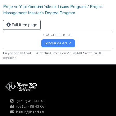
Proje ve Yapı Yönetimi Yüksek Lisans Programı / Project
Management Master's Degree Program
Full item page
GOOGLE SCHOLAR
Scholar'da Ara ↗
Bu yayında DOI yok — Altmetric/Dimensions/PlumX/BIP! rozetleri DOI
gerektirir.
(0212) 498 41 41
(0212) 498 43 06
kultur@iku.edu.tr